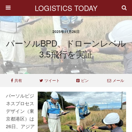
LOGISTICS TODAY
2025年11月26日
パーソルBPD、ドローンレベル
3.5飛行を実証
共有
ツイート
ピン
メール
パーソルビジ
ネスプロセス
デザイン（東
京都港区）は
26日、アジア