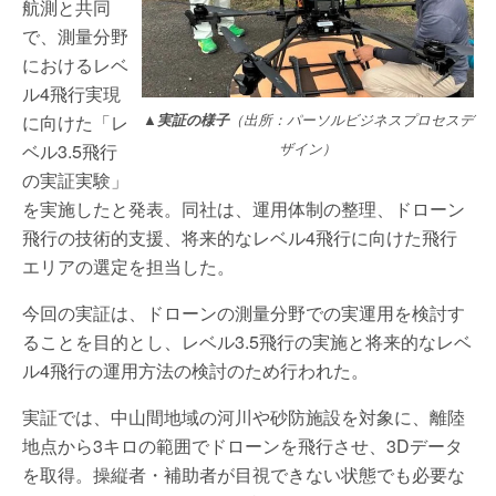
航測と共同
で、測量分野
におけるレベ
ル4飛行実現
に向けた「レ
▲実証の様子
（出所：パーソルビジネスプロセスデ
ベル3.5飛行
ザイン）
の実証実験」
を実施したと発表。同社は、運用体制の整理、ドローン
飛行の技術的支援、将来的なレベル4飛行に向けた飛行
エリアの選定を担当した。
今回の実証は、ドローンの測量分野での実運用を検討す
ることを目的とし、レベル3.5飛行の実施と将来的なレベ
ル4飛行の運用方法の検討のため行われた。
実証では、中山間地域の河川や砂防施設を対象に、離陸
地点から3キロの範囲でドローンを飛行させ、3Dデータ
を取得。操縦者・補助者が目視できない状態でも必要な