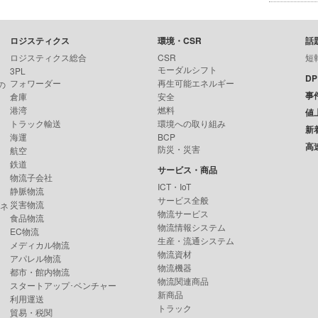
ロジスティクス
環境・CSR
話
ロジスティクス総合
CSR
短
モーダルシフト
3PL
D
フォワーダー
再生可能エネルギー
の
事
倉庫
安全
港湾
燃料
値
トラック輸送
環境への取り組み
新
海運
BCP
高
防災・災害
航空
鉄道
サービス・商品
物流子会社
ICT・IoT
静脈物流
サービス全般
災害物流
ンネ
物流サービス
食品物流
物流情報システム
EC物流
生産・流通システム
メディカル物流
物流資材
アパレル物流
物流機器
都市・館内物流
物流関連商品
スタートアップ･ベンチャー
新商品
利用運送
トラック
貿易・税関