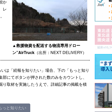
館か
、レ
た。
▲救援物資を配送する物流専用ドロー
ン”AirTruck
（出所：NEXT DELIVERY）
るいは「続報を知りたい」場合、下の「もっと知り
集部にてボタンが押された数のみをカウントし、
掘り取材を実施したうえで、詳細記事の掲載を積
もっと知りたい