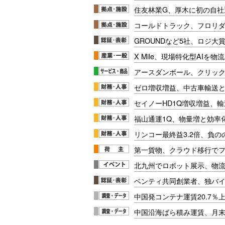
住友林業G、厚木に初の自社
コールドトラック、フロリ
GROUNDなど5社、ロジ大
X Mile、現場特化型AIを
アースダンボール、クリッ
ゼロ増収増益、中古車輸送
セイノーHD1Q増収増益、輸
福山通運1Q、物量増と効率化
リンコー最終益3.2倍、負
第一貨物、クラウド移行で
北九州でロボット展示、物流
ベンティ共同創業者、独バ
中国発コンテナ運賃20.7％
中国沿海ばら積み運賃、月末に