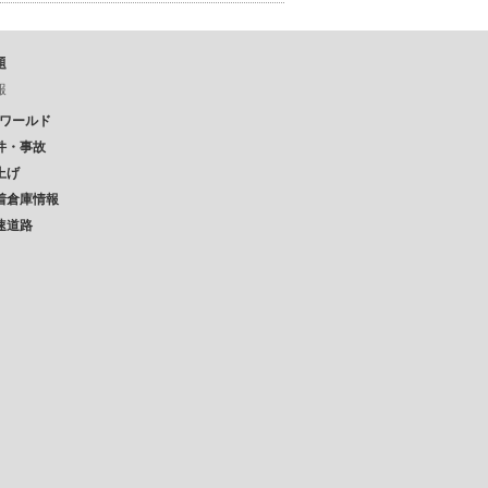
題
報
Pワールド
件・事故
上げ
着倉庫情報
速道路