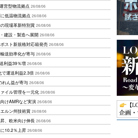
運営型物流拠点
26/08/06
ダに低温物流拠点
26/08/06
賞の現場革新特別賞
26/08/06
物流・建設・製造へ展開
26/08/06
クポスト新規格対応箱発売
26/08/06
と輸送効率化が寄与
26/08/06
送利益39％増
26/08/06
で運送利益2.3倍
26/08/06
ののれん益が寄与
26/08/06
ファイル管理を一元化
26/08/06
向けAMRなど実演
26/08/06
イエルン州技術賞
26/08/06
上昇、欧米向け伸長
26/08/06
10.2％上昇
26/08/06