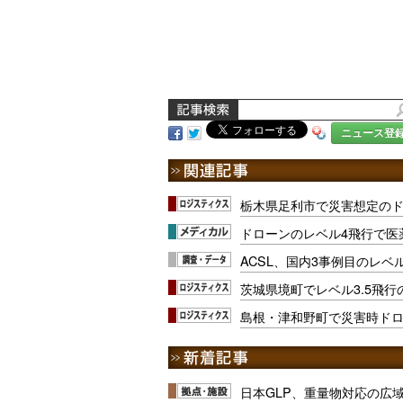
ニュース登
栃木県足利市で災害想定の
ドローンのレベル4飛行で医薬
ACSL、国内3事例目のレベ
茨城県境町でレベル3.5飛
島根・津和野町で災害時ド
日本GLP、重量物対応の広