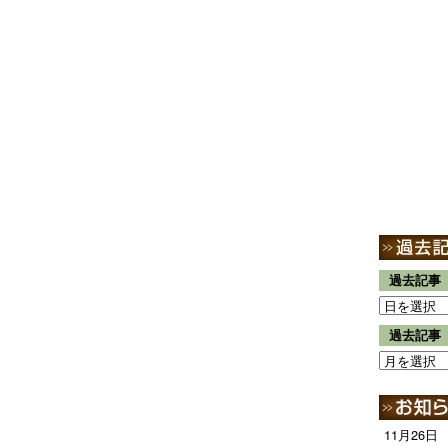
過去記事
過去記事
11月26日