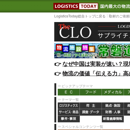
LOGISTIC
LogisticsToday総合トップに戻る
取材のご依頼
👉️
なぜ中国は実装が速い？現
👉️
物流の価値「伝える力」高
ピックアップテーマ
テーマ一覧
スペシャルコンテンツ一覧