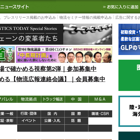
S TODAY｜国内最大の物流ニュースサイト
3PL, SCMなど国内外の最新の物流
、プレスリリース掲載のお申込み
物流セミナー情報の掲載申込み
広告に関する
場で確かめる視察第2弾｜参加募集中
める【物流広報連絡会議】｜会員募集中