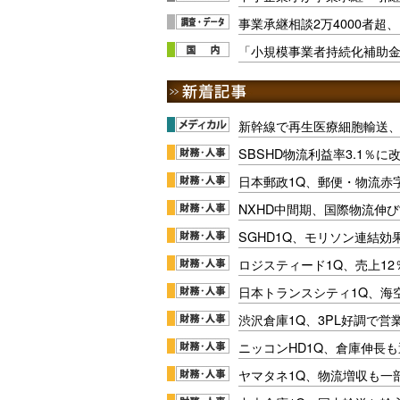
事業承継相談2万4000者超
「小規模事業者持続化補助
新幹線で再生医療細胞輸送
SBSHD物流利益率3.1％
日本郵政1Q、郵便・物流赤
NXHD中間期、国際物流伸び
SGHD1Q、モリソン連結効
ロジスティード1Q、売上1
日本トランスシティ1Q、海
渋沢倉庫1Q、3PL好調で営
ニッコンHD1Q、倉庫伸長
ヤマタネ1Q、物流増収も一