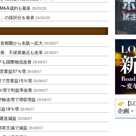
、M&A成約も最多
26/05/29
金」の採択分を発表
24/06/20
、首都圏から名阪へ拡大
26/08/07
に改善、不採算拠点も改革
26/08/07
字も国際物流改善
26/08/07
営業益57％増
26/08/07
果で営業益15％増
26/08/07
2％増で利益率改善
26/08/07
空輸送増で増収増益
26/08/07
業益18％増
26/08/07
も運送減益
26/08/07
部荷主減で減益
26/08/07