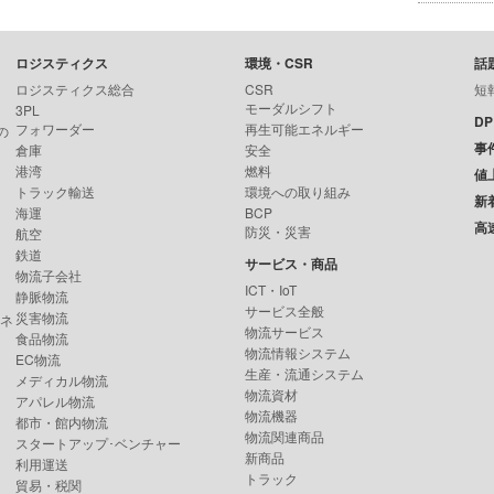
ロジスティクス
環境・CSR
話
ロジスティクス総合
CSR
短
モーダルシフト
3PL
D
フォワーダー
再生可能エネルギー
の
事
倉庫
安全
港湾
燃料
値
トラック輸送
環境への取り組み
新
海運
BCP
高
防災・災害
航空
鉄道
サービス・商品
物流子会社
ICT・IoT
静脈物流
サービス全般
災害物流
ンネ
物流サービス
食品物流
物流情報システム
EC物流
生産・流通システム
メディカル物流
物流資材
アパレル物流
物流機器
都市・館内物流
物流関連商品
スタートアップ･ベンチャー
新商品
利用運送
トラック
貿易・税関