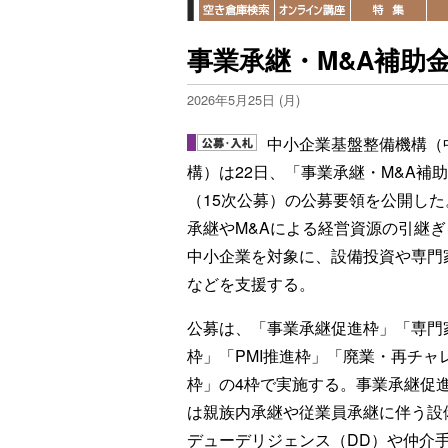
事業承継・M&A補助
2026年5月25日 (月)
中小企業基盤整備機構（
構）は22日、「事業承継・M&A補
（15次公募）の公募要領を公開した
承継やM&Aによる経営資源の引継ぎ
中小企業を対象に、設備投資や専門
などを支援する。
公募は、「事業承継促進枠」「専門
枠」「PMI推進枠」「廃業・再チャ
枠」の4枠で実施する。事業承継促
は親族内承継や従業員承継に伴う設
デューデリジェンス（DD）や仲介手数料