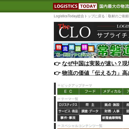
LOGISTIC
LogisticsToday総合トップに戻る
取材のご依頼
👉️
なぜ中国は実装が速い？現
👉️
物流の価値「伝える力」高
ピックアップテーマ
テーマ一覧
スペシャルコンテンツ一覧