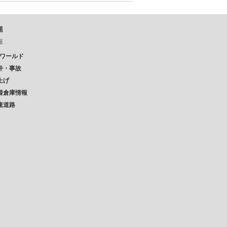
題
報
Pワールド
件・事故
上げ
着倉庫情報
速道路