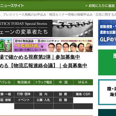
S TODAY｜国内最大の物流ニュースサイト
3PL, SCMなど国内外の最新の物流
、プレスリリース掲載のお申込み
物流セミナー情報の掲載申込み
広告に関する
場で確かめる視察第2弾｜参加募集中
める【物流広報連絡会議】｜会員募集中