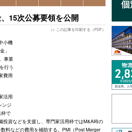
金、15次公募要領を公開
>>
この記事を印刷する（PDF）
中小機
助金」
。事業
を行う
家費用
家活用
レンジ
進枠で
備投資などを支援し、専門家活用枠ではM&A時の
などの費用を補助する。PMI（Post Merger