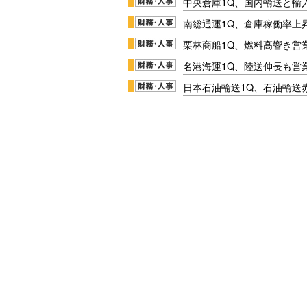
中央倉庫1Q、国内輸送と輸
南総通運1Q、倉庫稼働率上
栗林商船1Q、燃料高響き営
名港海運1Q、陸送伸長も営業
日本石油輸送1Q、石油輸送