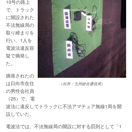
10号の路上
で、トラック
に開設された
不法無線局の
取り締まりを
行い、1人を
電波法違反容
疑で摘発し
た。
摘発されたの
は日向市在住
（出所：九州総合通信局）
の男性会社員
（25）で、電
波法に違反してトラックに不法アマチュア無線1局を開
設していた。
電波法では、不法無線局の開設に対する罰則として「1