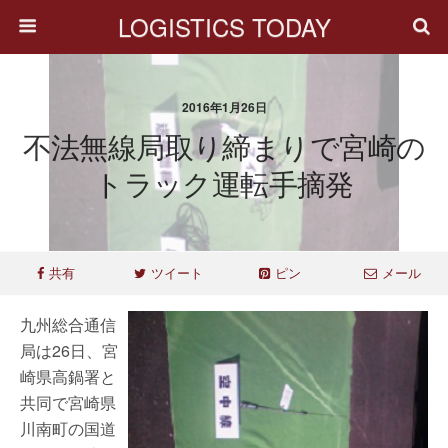
LOGISTICS TODAY
2016年1月26日
不法無線局取り締まりで宮崎の
トラック運転手摘発
共有
ツイート
ピン
メール
九州総合通信
局は26日、宮
崎県高鍋署と
共同で宮崎県
川南町の国道