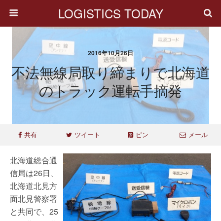
LOGISTICS TODAY
2016年10月26日
不法無線局取り締まりで北海道
のトラック運転手摘発
共有
ツイート
ピン
メール
北海道総合通
信局は26日、
北海道北見方
面北見警察署
と共同で、25