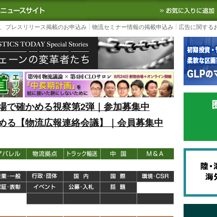
S TODAY｜国内最大の物流ニュースサイト
3PL, SCMなど国内外の最新の物流
、プレスリリース掲載のお申込み
物流セミナー情報の掲載申込み
広告に関する
場で確かめる視察第2弾｜参加募集中
める【物流広報連絡会議】｜会員募集中