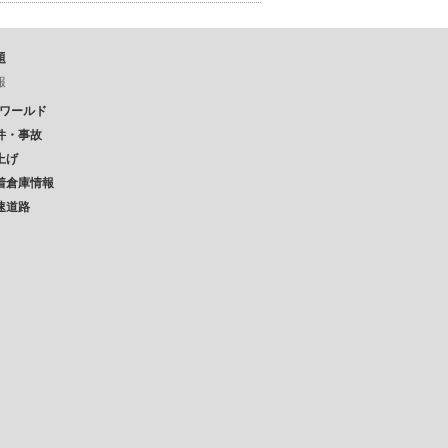
題
報
Pワールド
件・事故
上げ
着倉庫情報
速道路