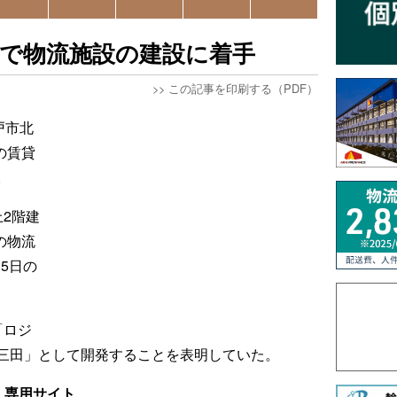
区で物流施設の建設に着手
>>
この記事を印刷する（PDF）
戸市北
の賃貸
。
2階建
の物流
15日の
「ロジ
三田」として開発することを表明していた。
」専用サイト