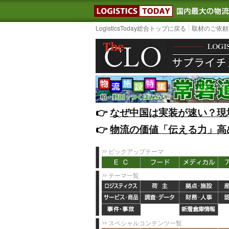
LOGISTIC
LogisticsToday総合トップに戻る
取材のご依頼
👉️
なぜ中国は実装が速い？現
👉️
物流の価値「伝える力」高
ピックアップテーマ
テーマ一覧
スペシャルコンテンツ一覧