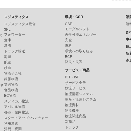
ロジスティクス
環境・CSR
話
ロジスティクス総合
CSR
短
モーダルシフト
3PL
D
フォワーダー
再生可能エネルギー
の
事
倉庫
安全
港湾
燃料
値
トラック輸送
環境への取り組み
新
海運
BCP
高
防災・災害
航空
鉄道
サービス・商品
物流子会社
ICT・IoT
静脈物流
サービス全般
災害物流
ンネ
物流サービス
食品物流
物流情報システム
EC物流
生産・流通システム
メディカル物流
物流資材
アパレル物流
物流機器
都市・館内物流
物流関連商品
スタートアップ･ベンチャー
新商品
利用運送
トラック
貿易・税関