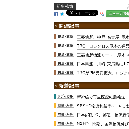
ニュース登
三菱地所、神戸･名古屋･厚
TRC、ロジクロス厚木の運
三菱地所物流リート、厚木･
日本興運、川崎･東扇島に1.
TRCがPM受託拡大、ロジク
新幹線で再生医療細胞輸送
SBSHD物流利益率3.1％
日本郵政1Q、郵便・物流赤
NXHD中間期、国際物流伸び