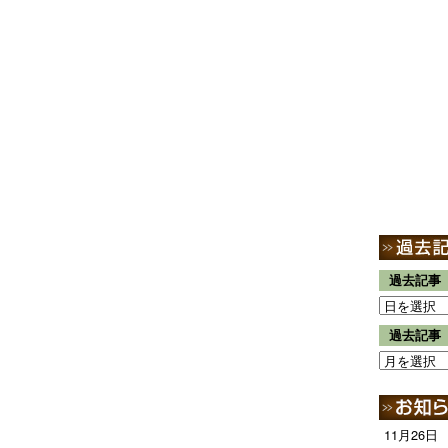
過去記事
過去記事
11月26日