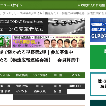
S TODAY｜国内最大の物流ニュースサイト
3PL, SCMなど国内外の最新の物流
、プレスリリース掲載のお申込み
物流セミナー情報の掲載申込み
広告に関する
場で確かめる視察第2弾｜参加募集中
める【物流広報連絡会議】｜会員募集中