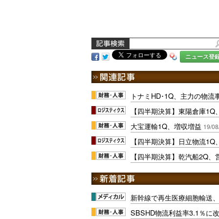
ニュース登
トナミHD･1Q、主力の物
【四半期決算】東陽倉庫1Q
大宝運輸1Q、増収増益
19/08
【四半期決算】日立物流1Q
【四半期決算】乾汽船2Q、営
新幹線で再生医療細胞輸送
SBSHD物流利益率3.1％