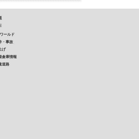
題
報
Pワールド
件・事故
上げ
着倉庫情報
速道路