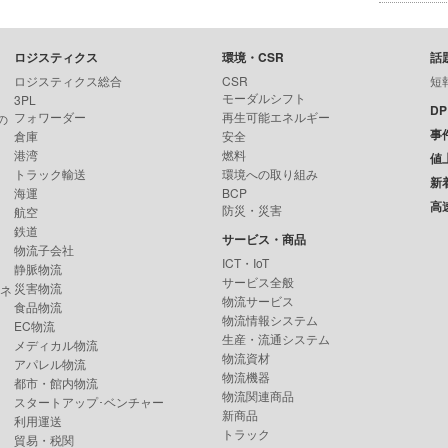
ロジスティクス
環境・CSR
話
ロジスティクス総合
CSR
短
モーダルシフト
3PL
D
フォワーダー
再生可能エネルギー
の
事
倉庫
安全
港湾
燃料
値
トラック輸送
環境への取り組み
新
海運
BCP
高
防災・災害
航空
鉄道
サービス・商品
物流子会社
ICT・IoT
静脈物流
サービス全般
災害物流
ンネ
物流サービス
食品物流
物流情報システム
EC物流
生産・流通システム
メディカル物流
物流資材
アパレル物流
物流機器
都市・館内物流
物流関連商品
スタートアップ･ベンチャー
新商品
利用運送
トラック
貿易・税関