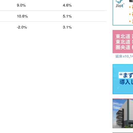
9.0%
4.6%
10.6%
5.1%
-2.0%
3.1%