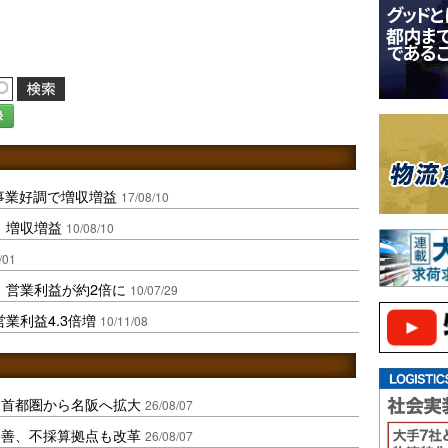
録
流事業好調で増収増益
17/08/10
、増収増益
10/08/10
/01
、営業利益が約2倍に
10/07/29
業利益4.3倍増
10/11/08
、首都圏から名阪へ拡大
26/08/07
に改善、不採算拠点も改革
26/08/07