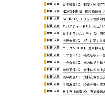
日本郵政1Q、郵便・物流赤
NXHD中間期、国際物流伸び
SGHD1Q、モリソン連結効
ロジスティード1Q、売上1
日本トランスシティ1Q、海
渋沢倉庫1Q、3PL好調で営
ニッコンHD1Q、倉庫伸長
ヤマタネ1Q、物流増収も一
中央倉庫1Q、国内輸送と輸
南総通運1Q、倉庫稼働率上
栗林商船1Q、燃料高響き営
名港海運1Q、陸送伸長も営業
日本石油輸送1Q、石油輸送