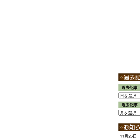
過去記事
過去記事
11月26日