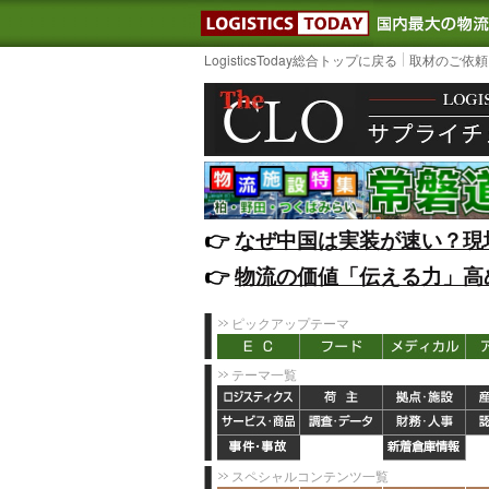
LOGISTIC
LogisticsToday総合トップに戻る
取材のご依頼
👉️
なぜ中国は実装が速い？現
👉️
物流の価値「伝える力」高
ピックアップテーマ
テーマ一覧
スペシャルコンテンツ一覧