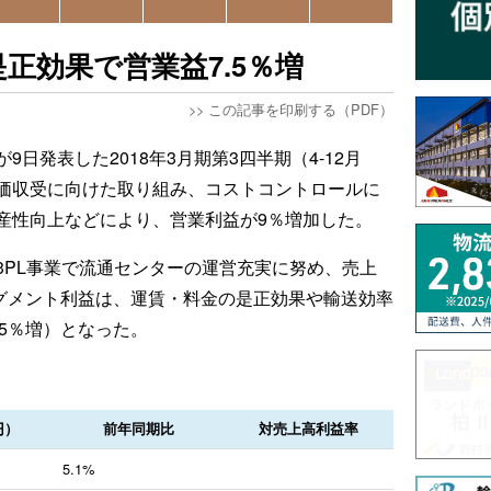
是正効果で営業益7.5％増
>>
この記事を印刷する（PDF）
日発表した2018年3月期第3四半期（4-12月
価収受に向けた取り組み、コストコントロールに
産性向上などにより、営業利益が9％増加した。
3PL事業で流通センターの運営充実に努め、売上
、セグメント利益は、運賃・料金の是正効果や輸送効率
.5％増）となった。
円）
前年同期比
対売上高利益率
5.1%