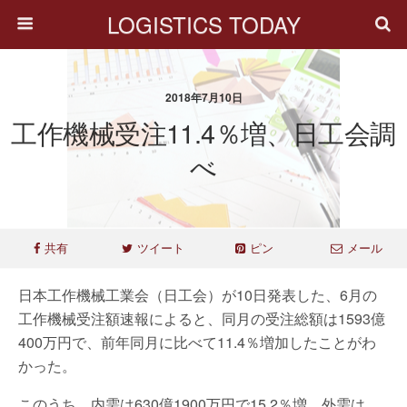
LOGISTICS TODAY
2018年7月10日
工作機械受注11.4％増、日工会調
べ
共有
ツイート
ピン
メール
日本工作機械工業会（日工会）が10日発表した、6月の
工作機械受注額速報によると、同月の受注総額は1593億
400万円で、前年同月に比べて11.4％増加したことがわ
かった。
このうち、内需は630億1900万円で15.2％増、外需は