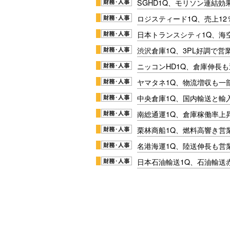
SGHD1Q、モリソン連結効
ロジスティード1Q、売上1
日本トランスシティ1Q、海
渋沢倉庫1Q、3PL好調で営
ニッコンHD1Q、倉庫伸長
ヤマタネ1Q、物流増収も一
中央倉庫1Q、国内輸送と輸
南総通運1Q、倉庫稼働率上
栗林商船1Q、燃料高響き営
名港海運1Q、陸送伸長も営業
日本石油輸送1Q、石油輸送