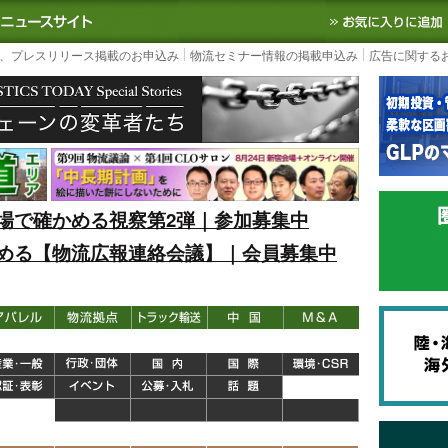
S TODAY｜国内最大の物流ニュースサイト
3PL, SCMなど国内外の最新の物流
、プレスリリース掲載のお申込み
物流セミナー情報の掲載申込み
広告に関する
場で確かめる視察第2弾｜参加募集中
める【物流広報連絡会議】｜会員募集中