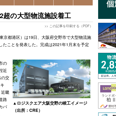
m2超の大型物流施設着工
>>
この記事を印刷する（PDF）
、東京都港区）は19日、大阪府交野市で大型物流施
たことを発表した。完成は2021年1月末を予定
市の
程近
路の交
8キ
。近畿
道路
▲ロジスクエア大阪交野の竣工イメージ
カバ
（出所：CRE）
。