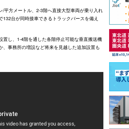
ン/平方メートル、2-3階へ直接大型車両が乗り入れ
で132台が同時接車できるトラックバースを備え
基設置し、1-4階を通した各階停止可能な垂直搬送機
か、事務所の増設など将来を見越した追加設置も