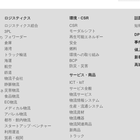
ロジスティクス
環境・CSR
話
ロジスティクス総合
CSR
短
モーダルシフト
3PL
D
フォワーダー
再生可能エネルギー
の
事
倉庫
安全
港湾
燃料
値
トラック輸送
環境への取り組み
新
海運
BCP
高
防災・災害
航空
鉄道
サービス・商品
物流子会社
ICT・IoT
静脈物流
サービス全般
災害物流
ンネ
物流サービス
食品物流
物流情報システム
EC物流
生産・流通システム
メディカル物流
物流資材
アパレル物流
物流機器
都市・館内物流
物流関連商品
スタートアップ･ベンチャー
新商品
利用運送
トラック
貿易・税関