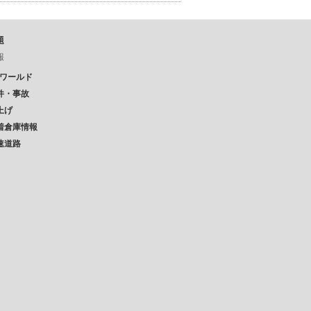
題
報
Pワールド
件・事故
上げ
着倉庫情報
速道路