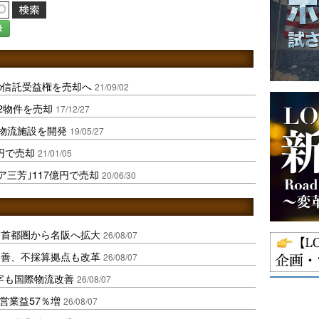
録
の信託受益権を売却へ
21/09/02
2物件を売却
17/12/27
の物流施設を開発
19/05/27
億円で売却
21/01/05
ア三芳｣117億円で売却
20/06/30
、首都圏から名阪へ拡大
26/08/07
に改善、不採算拠点も改革
26/08/07
字も国際物流改善
26/08/07
営業益57％増
26/08/07