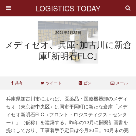
LOGISTICS TODAY
2021年2月22日
メディセオ、兵庫･加古川に新倉
庫｢新明石FLC｣
共有
ツイート
ピン
メール
兵庫県加古川市によれば、医薬品・医療機器卸のメディ
セオ（東京都中央区）は同市平岡町に新たな倉庫「メデ
ィセオ新明石FLC（フロント・ロジスティクス・センタ
ー）」（仮称）を建築する。昨年の12月に開発計画書を
提出しており、工事着手予定日は今月20日。10月末の完