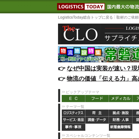
LOGISTIC
LogisticsToday総合トップに戻る
取材のご依頼
👉️
なぜ中国は実装が速い？現
👉️
物流の価値「伝える力」高
ピックアップテーマ
テーマ一覧
スペシャルコンテンツ一覧