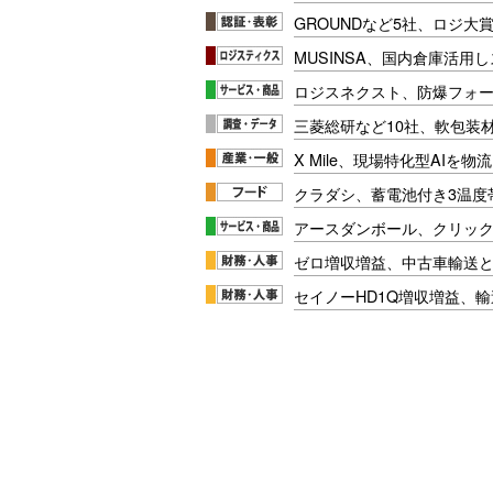
GROUNDなど5社、ロジ大
MUSINSA、国内倉庫活用
ロジスネクスト、防爆フォ
三菱総研など10社、軟包装
X Mile、現場特化型AIを
クラダシ、蓄電池付き3温度
アースダンボール、クリッ
ゼロ増収増益、中古車輸送
セイノーHD1Q増収増益、輸