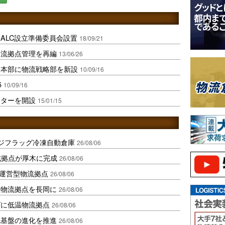
ALC設立準備委員会設置
18/09/21
物流拠点管理を再編
13/06/26
ス本部に物流戦略部を新設
10/09/16
5
10/09/16
ンターを開設
15/01/15
ジフラッグ冷凍自動倉庫
26/08/06
域拠点が厚木に完成
26/08/06
運営型物流拠点
26/08/06
温物流拠点を長岡に
26/08/06
ダに低温物流拠点
26/08/06
流基盤の進化を推進
26/08/06