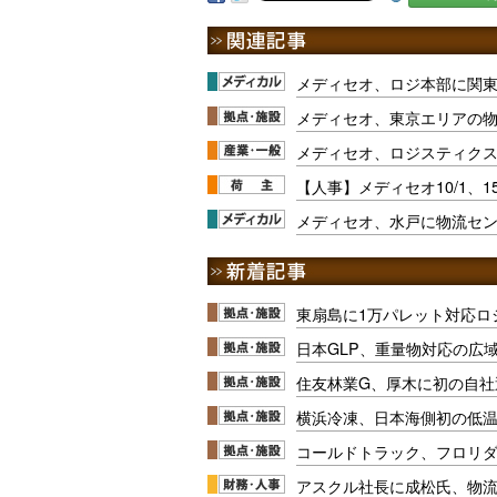
メディセオ、ロジ本部に関東
メディセオ、東京エリアの
メディセオ、ロジスティク
【人事】メディセオ10/1、1
メディセオ、水戸に物流セ
東扇島に1万パレット対応ロ
日本GLP、重量物対応の広
住友林業G、厚木に初の自社
横浜冷凍、日本海側初の低
コールドトラック、フロリ
アスクル社長に成松氏、物