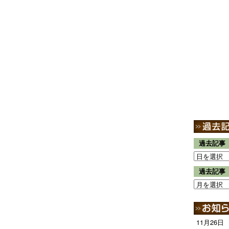
過去記事
過去記事
11月26日