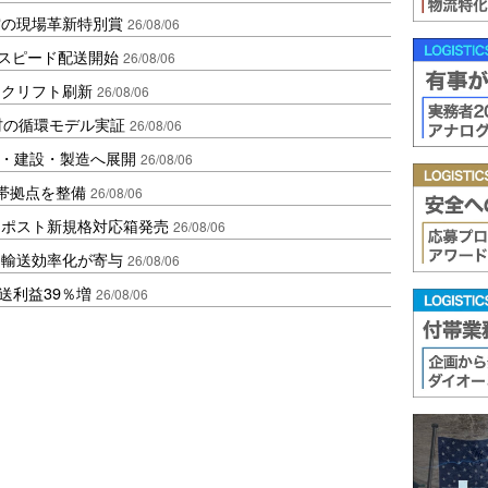
賞の現場革新特別賞
26/08/06
しスピード配送開始
26/08/06
ークリフト刷新
26/08/06
材の循環モデル実証
26/08/06
物流・建設・製造へ展開
26/08/06
帯拠点を整備
26/08/06
クポスト新規格対応箱発売
26/08/06
と輸送効率化が寄与
26/08/06
送利益39％増
26/08/06