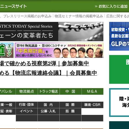
S TODAY｜国内最大の物流ニュースサイト
3PL, SCMなど国内外の最新の物流
、プレスリリース掲載のお申込み
物流セミナー情報の掲載申込み
広告に関する
場で確かめる視察第2弾｜参加募集中
める【物流広報連絡会議】｜会員募集中