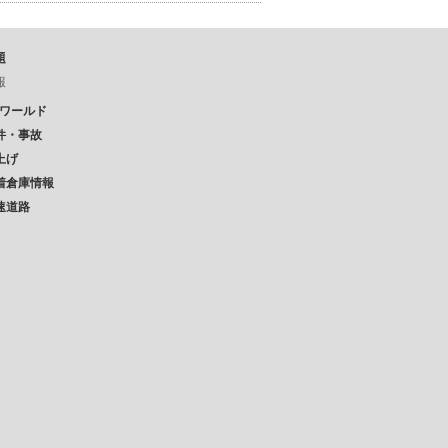
題
報
Pワールド
件・事故
上げ
着倉庫情報
速道路