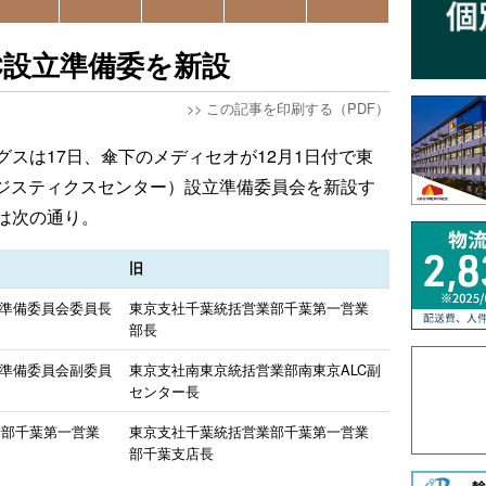
C設立準備委を新設
>>
この記事を印刷する（PDF）
スは17日、傘下のメディセオが12月1日付で東
ロジスティクスセンター）設立準備委員会を新設す
は次の通り。
旧
立準備委員会委員長
東京支社千葉統括営業部千葉第一営業
部長
立準備委員会副委員
東京支社南東京統括営業部南東京ALC副
センター長
業部千葉第一営業
東京支社千葉統括営業部千葉第一営業
部千葉支店長