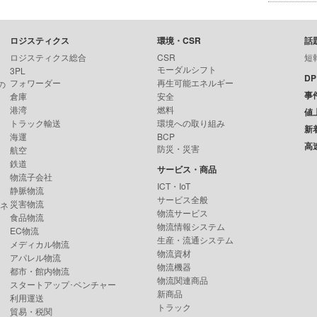
ロジスティクス
環境・CSR
話
ロジスティクス総合
CSR
短
モーダルシフト
3PL
D
フォワーダー
再生可能エネルギー
の
事
倉庫
安全
港湾
燃料
値
トラック輸送
環境への取り組み
新
海運
BCP
高
防災・災害
航空
鉄道
サービス・商品
物流子会社
ICT・IoT
静脈物流
サービス全般
災害物流
ンネ
物流サービス
食品物流
物流情報システム
EC物流
生産・流通システム
メディカル物流
物流資材
アパレル物流
物流機器
都市・館内物流
物流関連商品
スタートアップ･ベンチャー
新商品
利用運送
トラック
貿易・税関