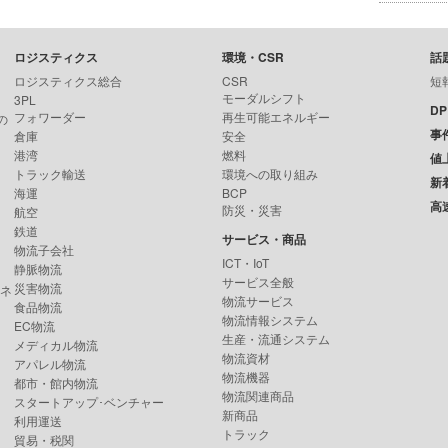
ロジスティクス
環境・CSR
話
ロジスティクス総合
CSR
短
モーダルシフト
3PL
D
フォワーダー
再生可能エネルギー
の
事
倉庫
安全
港湾
燃料
値
トラック輸送
環境への取り組み
新
海運
BCP
高
防災・災害
航空
鉄道
サービス・商品
物流子会社
ICT・IoT
静脈物流
サービス全般
災害物流
ンネ
物流サービス
食品物流
物流情報システム
EC物流
生産・流通システム
メディカル物流
物流資材
アパレル物流
物流機器
都市・館内物流
物流関連商品
スタートアップ･ベンチャー
新商品
利用運送
トラック
貿易・税関