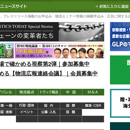
S TODAY｜国内最大の物流ニュースサイト
3PL, SCMなど国内外の最新の物流
、プレスリリース掲載のお申込み
物流セミナー情報の掲載申込み
広告に関する
場で確かめる視察第2弾｜参加募集中
める【物流広報連絡会議】｜会員募集中