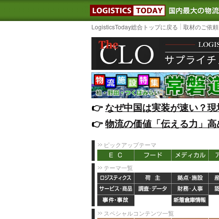
LOGISTIC
LogisticsToday総合トップに戻る
取材のご依頼
👉️
なぜ中国は実装が速い？現
👉️
物流の価値「伝える力」高
ピックアップテーマ
テーマ一覧
スペシャルコンテンツ一覧