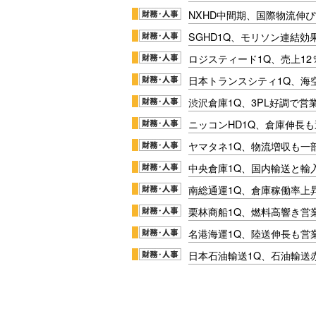
NXHD中間期、国際物流伸び
SGHD1Q、モリソン連結効
ロジスティード1Q、売上1
日本トランスシティ1Q、海
渋沢倉庫1Q、3PL好調で営
ニッコンHD1Q、倉庫伸長
ヤマタネ1Q、物流増収も一
中央倉庫1Q、国内輸送と輸
南総通運1Q、倉庫稼働率上
栗林商船1Q、燃料高響き営
名港海運1Q、陸送伸長も営業
日本石油輸送1Q、石油輸送