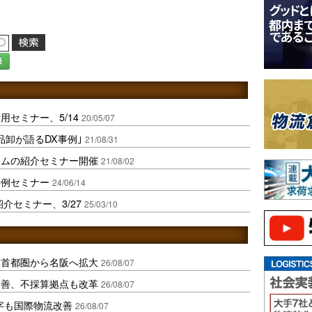
録
セミナー、5/14
20/05/07
品卸が語るDX事例｣
21/08/31
テムの紹介セミナー開催
21/08/02
事例セミナー
24/06/14
例紹介セミナー、3/27
25/03/10
、首都圏から名阪へ拡大
26/08/07
に改善、不採算拠点も改革
26/08/07
字も国際物流改善
26/08/07