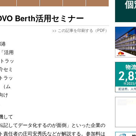
OVO Berth活用セミナー
>>
この記事を印刷する（PDF）
都港
「活用
 トラッ
紹介セミ
トラッ
」（ム
向け
。
機して
転記してデータ化するのが面倒」といった企業の
ト責任者の庄司安秀氏などが解説する。参加料は