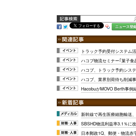
ニュース登
トラック予約受付システム活用
ハコブ物流セミナー｢菓子食
ハコブ、トラック予約シス
ハコブ、業界別荷待ち削減
HacobuがMOVO Berth事
新幹線で再生医療細胞輸送
SBSHD物流利益率3.1％
日本郵政1Q、郵便・物流赤