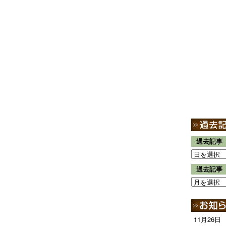
過去記事
過去記事
11月26日