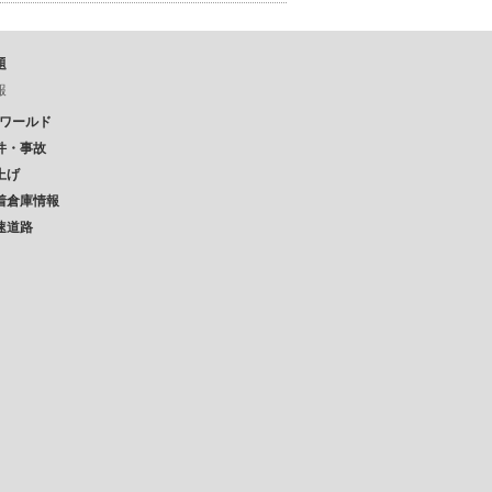
題
報
Pワールド
件・事故
上げ
着倉庫情報
速道路