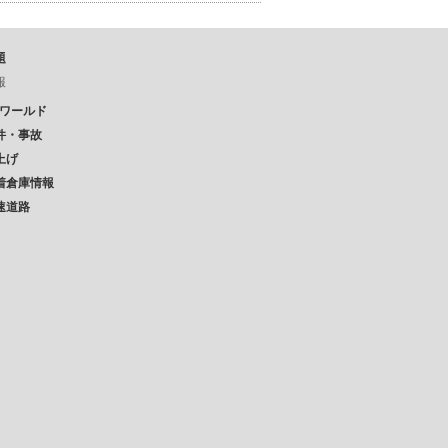
題
報
Pワールド
件・事故
上げ
着倉庫情報
速道路