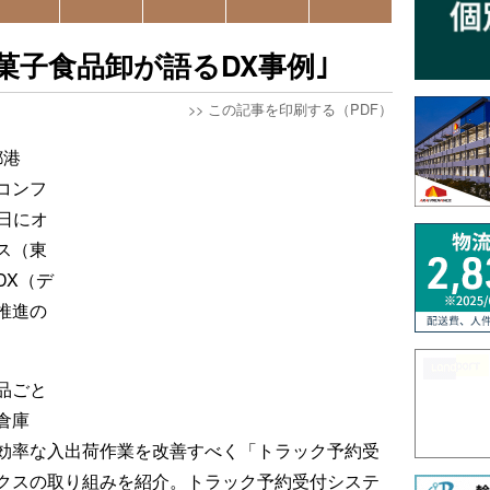
菓子食品卸が語るDX事例｣
>>
この記事を印刷する（PDF）
都港
コンフ
6日にオ
ス（東
DX（デ
推進の
品ごと
倉庫
効率な入出荷作業を改善すべく「トラック予約受
クスの取り組みを紹介。トラック予約受付システ