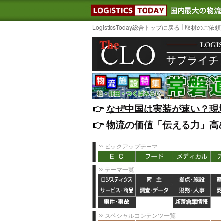
LOGISTIC
LogisticsToday総合トップに戻る
取材のご依頼
👉️
なぜ中国は実装が速い？現
👉️
物流の価値「伝える力」高
ピックアップテーマ
テーマ一覧
スペシャルコンテンツ一覧