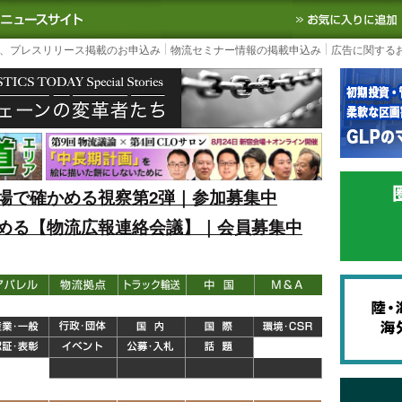
S TODAY｜国内最大の物流ニュースサイト
3PL, SCMなど国内外の最新の物流
、プレスリリース掲載のお申込み
物流セミナー情報の掲載申込み
広告に関する
場で確かめる視察第2弾｜参加募集中
める【物流広報連絡会議】｜会員募集中