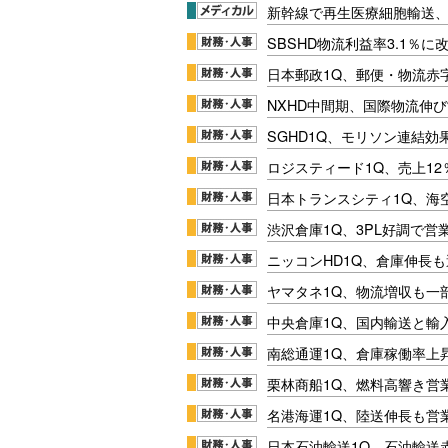
新幹線で再生医療細胞輸送
SBSHD物流利益率3.1％
日本郵政1Q、郵便・物流赤
NXHD中間期、国際物流伸び
SGHD1Q、モリソン連結効
ロジスティード1Q、売上1
日本トランスシティ1Q、海
渋沢倉庫1Q、3PL好調で営
ニッコンHD1Q、倉庫伸長
ヤマタネ1Q、物流増収も一
中央倉庫1Q、国内輸送と輸
南総通運1Q、倉庫稼働率上
栗林商船1Q、燃料高響き営
名港海運1Q、陸送伸長も営業
日本石油輸送1Q、石油輸送