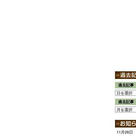
過去記事
過去記事
11月26日