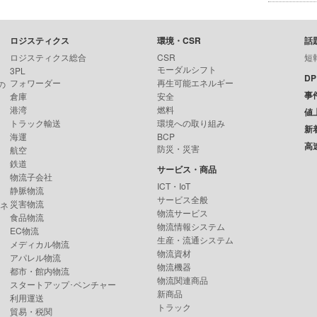
ロジスティクス
環境・CSR
話
ロジスティクス総合
CSR
短
モーダルシフト
3PL
D
フォワーダー
再生可能エネルギー
の
事
倉庫
安全
港湾
燃料
値
トラック輸送
環境への取り組み
新
海運
BCP
高
防災・災害
航空
鉄道
サービス・商品
物流子会社
ICT・IoT
静脈物流
サービス全般
災害物流
ンネ
物流サービス
食品物流
物流情報システム
EC物流
生産・流通システム
メディカル物流
物流資材
アパレル物流
物流機器
都市・館内物流
物流関連商品
スタートアップ･ベンチャー
新商品
利用運送
トラック
貿易・税関