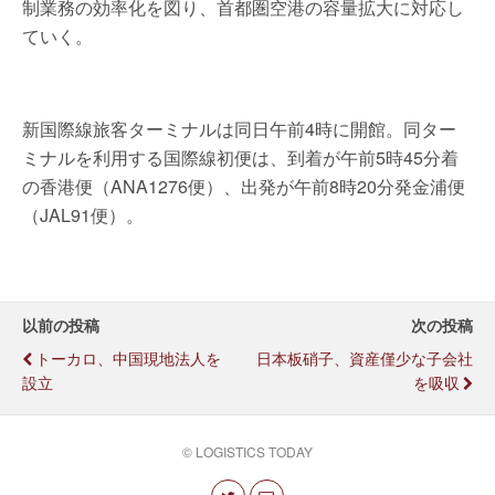
制業務の効率化を図り、首都圏空港の容量拡大に対応し
ていく。
新国際線旅客ターミナルは同日午前4時に開館。同ター
ミナルを利用する国際線初便は、到着が午前5時45分着
の香港便（ANA1276便）、出発が午前8時20分発金浦便
（JAL91便）。
以前の投稿
次の投稿
トーカロ、中国現地法人を
日本板硝子、資産僅少な子会社
設立
を吸収
© LOGISTICS TODAY