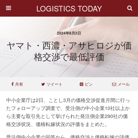
LOGISTICS TODAY
2024年8月2日
ヤマト・西濃・アサヒロジが価
格交渉で最低評価
共有
ツイート
ピン
メール
中小企業庁は2日、ことし3月の価格交渉促進月間に行っ
たフォローアップ調査で、受注側の中小企業10社以上か
ら主要な取引先として挙げられた発注側企業290社の価
格交渉状況、価格転嫁状況の評価をまとめた。
受注側中小企業の回答から、価格交渉と価格転嫁の評価