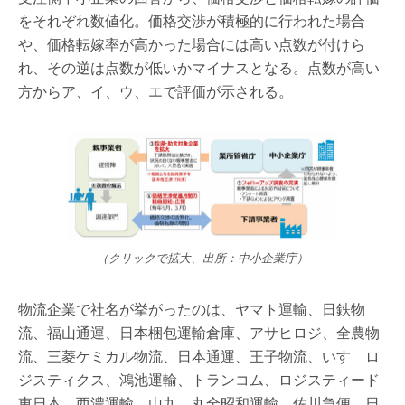
をそれぞれ数値化。価格交渉が積極的に行われた場合
や、価格転嫁率が高かった場合には高い点数が付けら
れ、その逆は点数が低いかマイナスとなる。点数が高い
方からア、イ、ウ、エで評価が示される。
（クリックで拡大、出所：中小企業庁）
物流企業で社名が挙がったのは、ヤマト運輸、日鉄物
流、福山通運、日本梱包運輸倉庫、アサヒロジ、全農物
流、三菱ケミカル物流、日本通運、王子物流、いすゞロ
ジスティクス、鴻池運輸、トランコム、ロジスティード
東日本、西濃運輸、山九、丸全昭和運輸、佐川急便、日