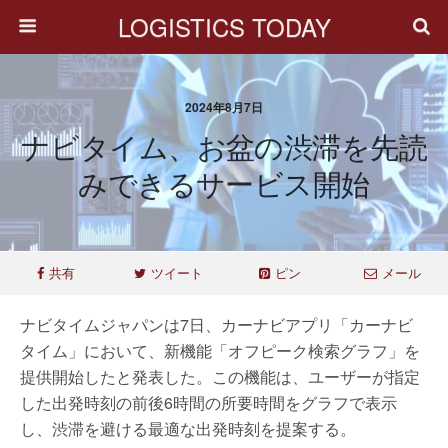
LOGISTICS TODAY
2024年8月7日
ナビタイム、お盆の渋滞を先読
みできるサービス開始
共有
ツイート
ピン
メール
ナビタイムジャパンは7日、カーナビアプリ「カーナビ
タイム」において、新機能「オフピーク検索グラフ」を
提供開始したと発表した。この機能は、ユーザーが指定
した出発時刻の前後6時間の所要時間をグラフで表示
し、渋滞を避ける最適な出発時刻を提案する。