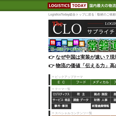
LOGISTIC
LogisticsToday総合トップに戻る
取材のご依頼
👉️
なぜ中国は実装が速い？現
👉️
物流の価値「伝える力」高
ピックアップテーマ
テーマ一覧
スペシャルコンテンツ一覧