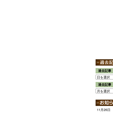
過去記事
過去記事
11月26日