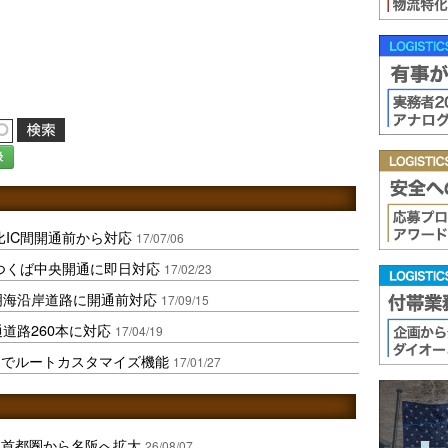
録
比IC間開通前から対応
17/07/06
つくば中央開通に即日対応
17/02/23
明海沿岸道路に開通前対応
17/09/15
道路260本に対応
17/04/19
リでルートカスタマイズ機能
17/01/27
、首都圏から名阪へ拡大
26/08/07