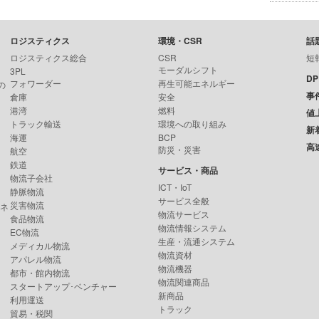
ロジスティクス
環境・CSR
話
ロジスティクス総合
CSR
短
モーダルシフト
3PL
D
フォワーダー
再生可能エネルギー
の
事
倉庫
安全
港湾
燃料
値
トラック輸送
環境への取り組み
新
海運
BCP
高
防災・災害
航空
鉄道
サービス・商品
物流子会社
ICT・IoT
静脈物流
サービス全般
災害物流
ンネ
物流サービス
食品物流
物流情報システム
EC物流
生産・流通システム
メディカル物流
物流資材
アパレル物流
物流機器
都市・館内物流
物流関連商品
スタートアップ･ベンチャー
新商品
利用運送
トラック
貿易・税関