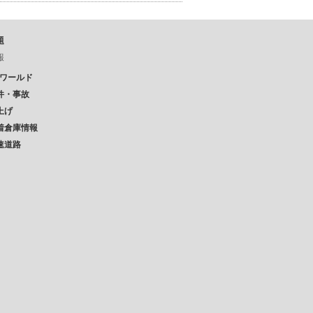
題
報
Pワールド
件・事故
上げ
着倉庫情報
速道路