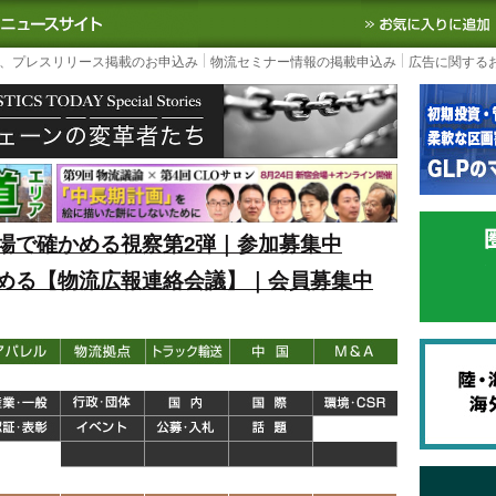
S TODAY｜国内最大の物流ニュースサイト
3PL, SCMなど国内外の最新の物流
、プレスリリース掲載のお申込み
物流セミナー情報の掲載申込み
広告に関する
場で確かめる視察第2弾｜参加募集中
める【物流広報連絡会議】｜会員募集中