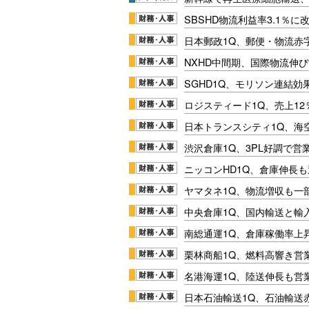
SBSHD物流利益率3.1％
日本郵政1Q、郵便・物流赤
NXHD中間期、国際物流伸び
SGHD1Q、モリソン連結効
ロジスティード1Q、売上1
日本トランスシティ1Q、海
渋沢倉庫1Q、3PL好調で営
ニッコンHD1Q、倉庫伸長
ヤマタネ1Q、物流増収も一
中央倉庫1Q、国内輸送と輸
南総通運1Q、倉庫稼働率上
栗林商船1Q、燃料高響き営
名港海運1Q、陸送伸長も営業
日本石油輸送1Q、石油輸送