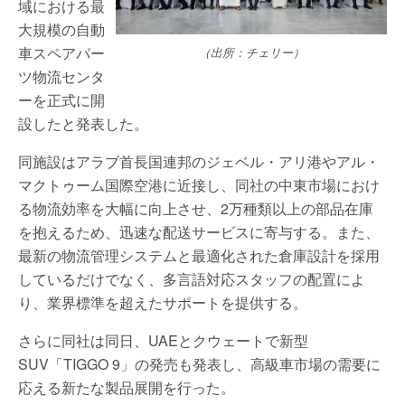
域における最
大規模の自動
車スペアパー
（出所：チェリー）
ツ物流センタ
ーを正式に開
設したと発表した。
同施設はアラブ首長国連邦のジェベル・アリ港やアル・
マクトゥーム国際空港に近接し、同社の中東市場におけ
る物流効率を大幅に向上させ、2万種類以上の部品在庫
を抱えるため、迅速な配送サービスに寄与する。また、
最新の物流管理システムと最適化された倉庫設計を採用
しているだけでなく、多言語対応スタッフの配置によ
り、業界標準を超えたサポートを提供する。
さらに同社は同日、UAEとクウェートで新型
SUV「TIGGO 9」の発売も発表し、高級車市場の需要に
応える新たな製品展開を行った。