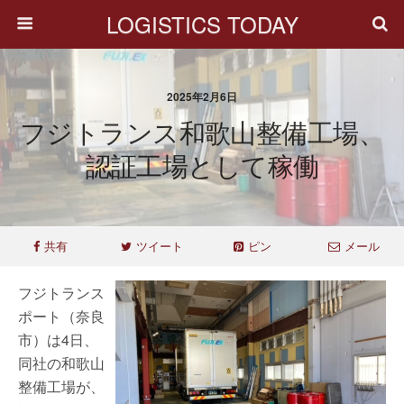
LOGISTICS TODAY
2025年2月6日
フジトランス和歌山整備工場、
認証工場として稼働
共有
ツイート
ピン
メール
フジトランス
ポート（奈良
市）は4日、
同社の和歌山
整備工場が、