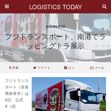
LOGISTICS TODAY
2025年6月3日
フジトランスポート、南港でラ
ッピングトラ展示
共有
ツイート
ピン
メール
フジトランス
ポート（奈良
県奈良市）は
2日、公式
X（旧