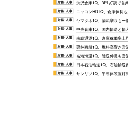
渋沢倉庫1Q、3PL好調で営
ニッコンHD1Q、倉庫伸長
ヤマタネ1Q、物流増収も一
中央倉庫1Q、国内輸送と輸
南総通運1Q、倉庫稼働率上
栗林商船1Q、燃料高響き営
名港海運1Q、陸送伸長も営業
日本石油輸送1Q、石油輸送
サンリツ1Q、半導体装置好調