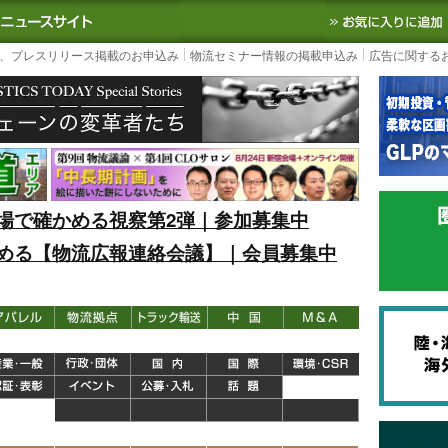
S TODAY｜国内最大の物流ニュースサイト
3PL, SCMなど国内外の最新の物流
、プレスリリース掲載のお申込み
物流セミナー情報の掲載申込み
広告に関する
場で確かめる視察第2弾｜参加募集中
める【物流広報連絡会議】｜会員募集中