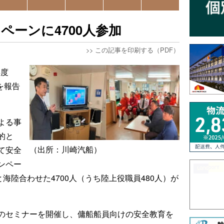
ペーンに4700人参加
>>
この記事を印刷する（PDF）
年度
施を報告
よる事
的と
（出所：川崎汽船）
て安全
ンペー
海陸合わせた4700人（うち陸上役職員480人）が
のセミナーを開催し、傭船船員向けの安全教育を