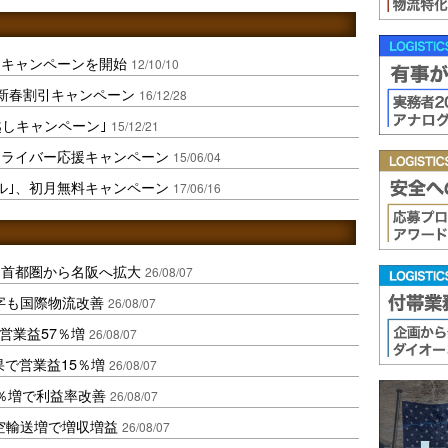
トキャンペーンを開始
12/10/10
新春割引キャンペーン
16/12/28
越しキャンペーン｣
15/12/21
ドライバー応援キャンペーン
15/06/04
ル｣、初月無料キャンペーン
17/06/16
、首都圏から名阪へ拡大
26/08/07
字も国際物流改善
26/08/07
営業益57％増
26/08/07
果で営業益15％増
26/08/07
2％増で利益率改善
26/08/07
空輸送増で増収増益
26/08/07