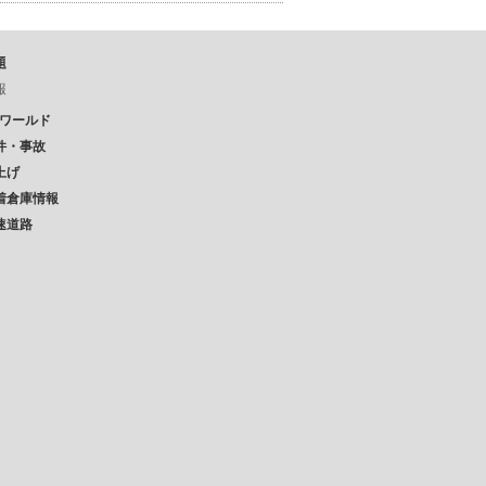
題
報
Pワールド
件・事故
上げ
着倉庫情報
速道路