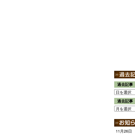
過去記事
過去記事
11月26日