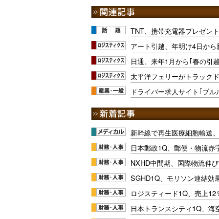
TNT、携帯充電器プレゼン
アート引越、年明け4日から
日通、来年1月から｢春の引
太平洋フェリーがトラック
ドライバー求人サイト｢ブル
新幹線で再生医療細胞輸送
日本郵政1Q、郵便・物流赤
NXHD中間期、国際物流伸び
SGHD1Q、モリソン連結効
ロジスティード1Q、売上1
日本トランスシティ1Q、海