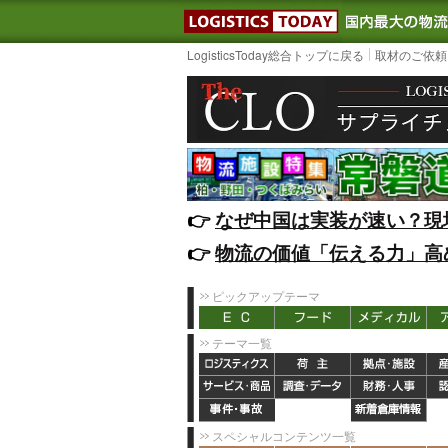
LOGISTIC
LogisticsToday総合トップに戻る
取材のご依頼
👉️
なぜ中国は実装が速い？現
👉️
物流の価値「伝える力」高
ピックアップテーマ
テーマ一覧
スペシャルコンテンツ一覧