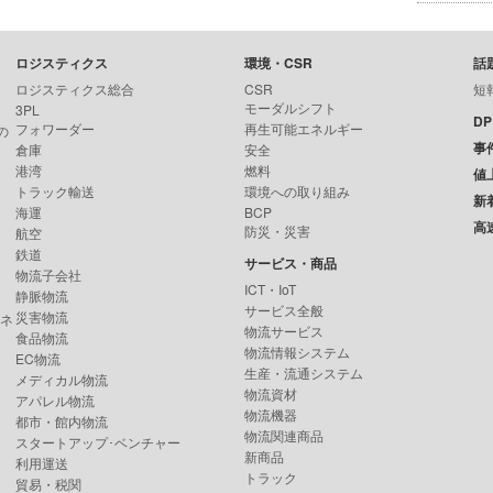
ロジスティクス
環境・CSR
話
ロジスティクス総合
CSR
短
モーダルシフト
3PL
D
フォワーダー
再生可能エネルギー
の
事
倉庫
安全
港湾
燃料
値
トラック輸送
環境への取り組み
新
海運
BCP
高
防災・災害
航空
鉄道
サービス・商品
物流子会社
ICT・IoT
静脈物流
サービス全般
災害物流
ンネ
物流サービス
食品物流
物流情報システム
EC物流
生産・流通システム
メディカル物流
物流資材
アパレル物流
物流機器
都市・館内物流
物流関連商品
スタートアップ･ベンチャー
新商品
利用運送
トラック
貿易・税関