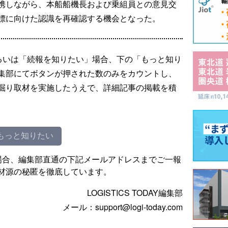
携しながら、本船船機長および乗組員との意見交
標に向けた認識を再確認する機会となった。
るいは「続報を知りたい」場合、下の「もっと知り
集部にてボタンが押された数のみをカウントし、
掘り取材を実施したうえで、詳細記事の掲載を積
もっと知りたい
場合、編集部直通の下記メールアドレスまでご一報
材源の秘匿を徹底しています。
LOGISTICS TODAY編集部
メール：support@logi-today.com