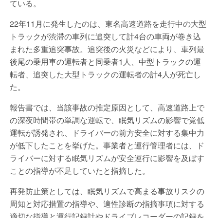
ている。
22年11月に発生したのは、東名高速道路を走行中の大型
トラックが渋滞の車列に追突して計4台の車両が巻き込
まれた多重追突事故。追突後の火災などにより、車列最
後尾の乗用車の運転者と同乗者1人、中型トラックの運
転者、追突した大型トラックの運転者の計4人が死亡し
た。
報告書では、当該事故の推定原因として、高速道路上で
の深夜時間帯の単調な運転で、眠気リズムの影響で覚低
運転が誘発され、ドライバーの前方安全に対する集中力
が低下したことを挙げた。事業者と運行管理者には、ド
ライバーに対する眠気リズムが安全運行に影響を及ぼす
ことの指導が不足していたと指摘した。
再発防止策としては、眠気リズムで高まる事故リスクの
周知と対応措置の指導や、適性診断の指摘事項に対する
適切な指導と運行記録計やドライブレコーダーの記録を