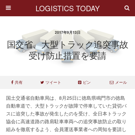
LOGISTICS TODAY
2017年9月13日
国交省、大型トラック追突事故
受け防止措置を要請
共有
ツイート
ピン
メール
国土交通省自動車局は、8月25日に徳島県鳴門市の徳島
自動車道で、大型トラックが故障で停車していた貸切バ
スに追突した事故が発生したのを受け、全日本トラック
協会に高速道路の路肩駐車車両への追突事故防止の取り
組みを徹底するよう、会員運送事業者への周知を要請し