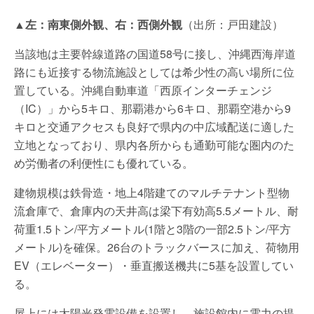
▲左：南東側外観、右：西側外観
（出所：戸田建設）
当該地は主要幹線道路の国道58号に接し、沖縄西海岸道
路にも近接する物流施設としては希少性の高い場所に位
置している。沖縄自動車道「西原インターチェンジ
（IC）」から5キロ、那覇港から6キロ、那覇空港から9
キロと交通アクセスも良好で県内の中広域配送に適した
立地となっており、県内各所からも通勤可能な圏内のた
め労働者の利便性にも優れている。
建物規模は鉄骨造・地上4階建てのマルチテナント型物
流倉庫で、倉庫内の天井高は梁下有効高5.5メートル、耐
荷重1.5トン/平方メートル(1階と3階の一部2.5トン/平方
メートル)を確保。26台のトラックバースに加え、荷物用
EV（エレベーター）・垂直搬送機共に5基を設置してい
る。
屋上には太陽光発電設備を設置し、施設館内に電力の提