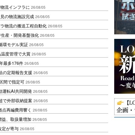
を物流インフラに
26/08/05
伏見の物流施設完成
26/08/05
バラ物流の搬送工程自動化
26/08/05
で生産・開発基盤強化
26/08/05
循環モデル実証
26/08/05
品温度管理で大賞
26/08/05
年最多176件
26/08/05
化法の定期報告支援
26/08/05
1区間で指定可
26/08/05
動運転AI共同開発
26/08/05
超で外部収納提案
26/08/05
、拠点再編費用響く
26/08/05
増益、取扱量増加
26/08/05
改定が寄与
26/08/05