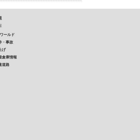
題
報
Pワールド
件・事故
上げ
着倉庫情報
速道路