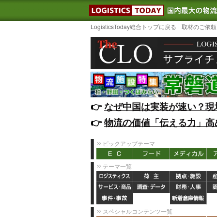
LOGISTIC
LogisticsToday総合トップに戻る
取材のご依頼
👉️
なぜ中国は実装が速い？現
👉️
物流の価値「伝える力」高
ピックアップテーマ
テーマ一覧
スペシャルコンテンツ一覧