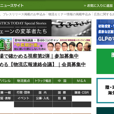
S TODAY｜国内最大の物流ニュースサイト
3PL, SCMなど国内外の最新の物流
、プレスリリース掲載のお申込み
物流セミナー情報の掲載申込み
広告に関する
場で確かめる視察第2弾｜参加募集中
める【物流広報連絡会議】｜会員募集中