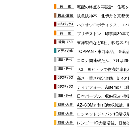
宅配の終点を再設計、住宅
阪急阪神不、北伊丹と京都
ハクオウロボティクス、エ
ブリヂストン、印事業30年
東洋製缶など9社、軟包装の
TOPPAN・東邦薬品、医薬
コロナ関連破たん、7月は26
TCI、ヨビトラで物流効率
高さ・重さ指定道路、計40
ティアフォー、Astemoと自
日本パープル、収納悩み7割
AZ-COM丸和1Q増収減益
ロジネットジャパン1Q増収
レンゴー1Q大幅増益、価格