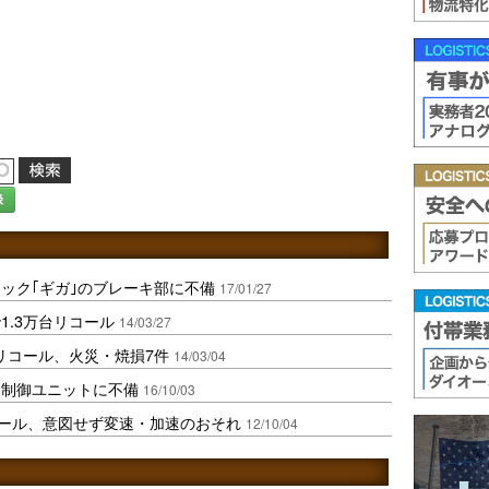
録
ック｢ギガ｣のブレーキ部に不備
17/01/27
1.3万台リコール
14/03/27
リコール、火災・焼損7件
14/03/04
ン制御ユニットに不備
16/10/03
リコール、意図せず変速・加速のおそれ
12/10/04