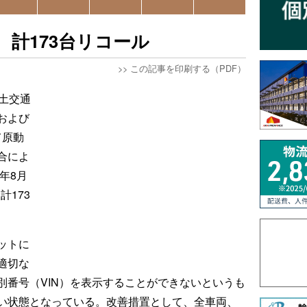
、計173台リコール
>>
この記事を印刷する（PDF）
土交通
および
て原動
合によ
年8月
計173
ットに
適切な
別番号（VIN）を表示することができないというも
い状態となっている。改善措置として、全車両、