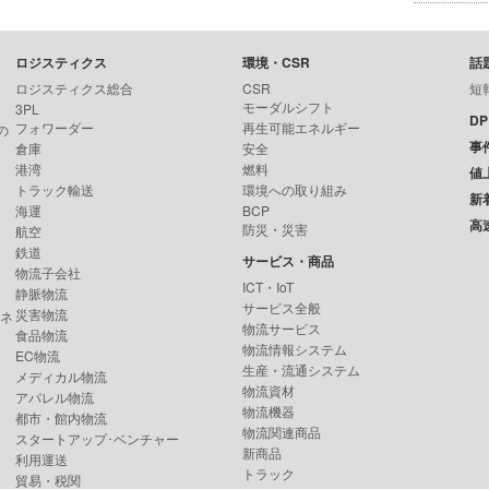
ロジスティクス
環境・CSR
話
ロジスティクス総合
CSR
短
モーダルシフト
3PL
D
フォワーダー
再生可能エネルギー
の
事
倉庫
安全
港湾
燃料
値
トラック輸送
環境への取り組み
新
海運
BCP
高
防災・災害
航空
鉄道
サービス・商品
物流子会社
ICT・IoT
静脈物流
サービス全般
災害物流
ンネ
物流サービス
食品物流
物流情報システム
EC物流
生産・流通システム
メディカル物流
物流資材
アパレル物流
物流機器
都市・館内物流
物流関連商品
スタートアップ･ベンチャー
新商品
利用運送
トラック
貿易・税関