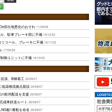
録
Ox排出地悪化のおそれ
11/09/09
ール、駐車ブレーキ部に不備
16/12/22
5台リコール、ブレーキに不備
16/11/02
ル
17/06/29
ン制御ユニットに不備
16/10/03
を拡張、B棟着工
26/08/07
に低温物流拠点新設
26/08/07
Xの欧州配送を支援
26/08/07
に完成車鉄道ルート
26/08/07
LNG船1番船を命名
26/08/07