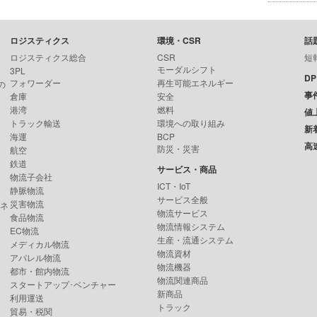
ロジスティクス
環境・CSR
話
ロジスティクス総合
CSR
短
モーダルシフト
3PL
D
フォワーダー
再生可能エネルギー
の
事
倉庫
安全
港湾
燃料
値
トラック輸送
環境への取り組み
新
海運
BCP
高
防災・災害
航空
鉄道
サービス・商品
物流子会社
ICT・IoT
静脈物流
サービス全般
災害物流
ンネ
物流サービス
食品物流
物流情報システム
EC物流
生産・流通システム
メディカル物流
物流資材
アパレル物流
物流機器
都市・館内物流
物流関連商品
スタートアップ･ベンチャー
新商品
利用運送
トラック
貿易・税関