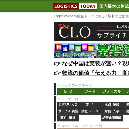
LOGISTIC
LogisticsToday総合トップに戻る
取材のご依頼
👉️
なぜ中国は実装が速い？現
👉️
物流の価値「伝える力」高
ピックアップテーマ
テーマ一覧
スペシャルコンテンツ一覧