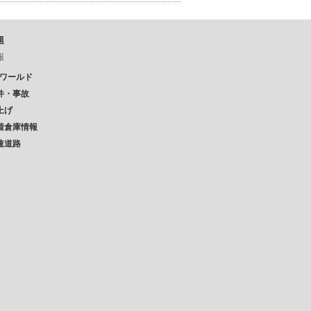
題
報
Pワールド
件・事故
上げ
着倉庫情報
速道路