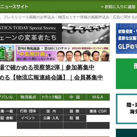
S TODAY｜国内最大の物流ニュースサイト
3PL, SCMなど国内外の最新の物流
、プレスリリース掲載のお申込み
物流セミナー情報の掲載申込み
広告に関する
場で確かめる視察第2弾｜参加募集中
める【物流広報連絡会議】｜会員募集中