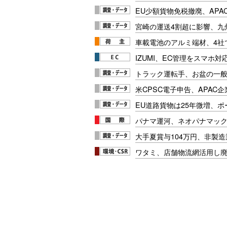
EU少額貨物免税撤廃、APA
宮崎の運送4割超に影響、九
車載電池のアルミ端材、4社
IZUMI、EC管理をスマホ
トラック運転手、お盆の一般車
米CPSC電子申告、APAC企
EU道路貨物は25年微増、
パナマ運河、ネオパナマッ
大手夏賞与104万円、非製
ワタミ、店舗物流網活用し