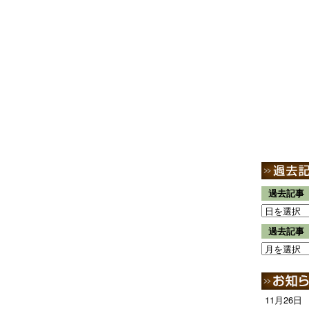
過去記事
過去記事
11月26日