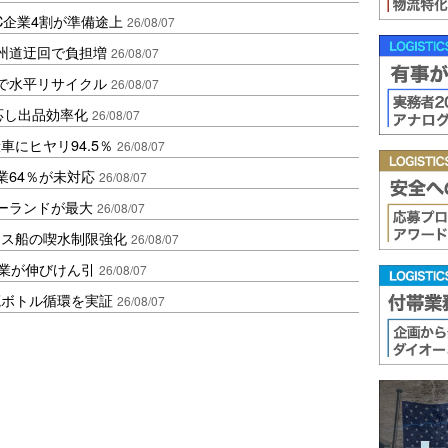
C企業4割が準備途上
26/08/07
州道迂回で負担増
26/08/07
で水平リサイクル
26/08/07
対応し出品効率化
26/08/07
にヒヤリ94.5％
26/08/07
業64％が未対応
26/08/07
ポーランドが最大
26/08/07
クス船の喫水制限強化
26/08/07
造業が伸びけん引
26/08/07
廃ボトル循環を実証
26/08/07