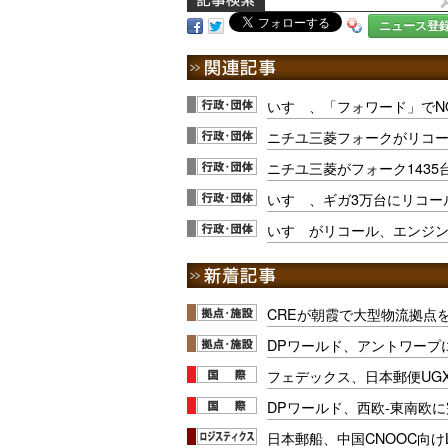
ニュース登
いすゞ、「フォワード」でN
ニチユ三菱フォークがリコ
ニチユ三菱がフォーク143
いすゞ、ギガ3万台にリコー
いすゞがリコール、エンジ
CREが朝霞で大型物流拠点
DPワールド、アントワープ
フェデックス、日本郵便UG
DPワールド、西欧-東南欧
日本郵船、中国CNOOC向け