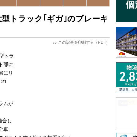
型トラック｢ギガ｣のブレーキ
>>
この記事を印刷する（PDF）
型トラ
ト部に
省にリ
21
ラムが
適合し
全車