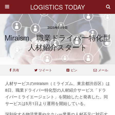
LOGISTICS TODAY
2025年5月8日
Miraism、職業ドライバー特化型
人材紹介スタート
共有
ツイート
ピン
メール
人材サービスのmiraism（ミライズム、東京都渋谷区）は
8日、職業ドライバー特化型の人材紹介サービス「ドラ
イバーミライエージェント」を開始したと発表した。同
サービスは5月1日より運用を開始している。
深刻化する物流業界やタクシー業界の人材不足に対応す