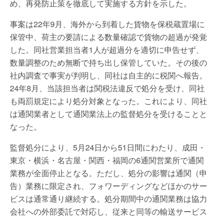
め、再発防止策を徹底して実施する方針を示した。
事案は22年9月、海外から到着した貨物を保税蔵置場に
保管中、荷主の要請による数量確認で貨物の超過が発覚
した。同社営業担当者1人が超過分を適切に申告せず、
数量調整のため無断で持ち出し保管していた。その後の
社内調査で事実が判明し、同社は自主的に税関へ報告。
24年8月、当該担当者は関税法違反で処分を受け、同社
も両罰規定により処分対象となった。これにより、同社
は通関業者として通関業法上の監督処分を受けることと
なった。
監督処分により、5月24日から51日間にわたり、成田・
東京・横浜・名古屋・関西・福岡の6通関営業所で通関
業務が全面停止となる。ただし、処分の影響は通関（申
告）業務に限定され、フォワーディングなどほかのサー
ビスは通常通り継続する。処分期間中の通関業務は協力
会社への外部委託で対応し、従来と同等の輸送サービス