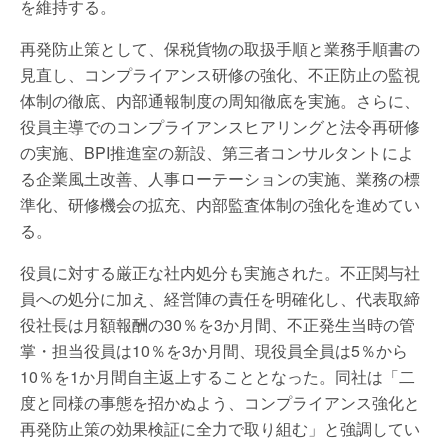
を維持する。
再発防止策として、保税貨物の取扱手順と業務手順書の
見直し、コンプライアンス研修の強化、不正防止の監視
体制の徹底、内部通報制度の周知徹底を実施。さらに、
役員主導でのコンプライアンスヒアリングと法令再研修
の実施、BPI推進室の新設、第三者コンサルタントによ
る企業風土改善、人事ローテーションの実施、業務の標
準化、研修機会の拡充、内部監査体制の強化を進めてい
る。
役員に対する厳正な社内処分も実施された。不正関与社
員への処分に加え、経営陣の責任を明確化し、代表取締
役社長は月額報酬の30％を3か月間、不正発生当時の管
掌・担当役員は10％を3か月間、現役員全員は5％から
10％を1か月間自主返上することとなった。同社は「二
度と同様の事態を招かぬよう、コンプライアンス強化と
再発防止策の効果検証に全力で取り組む」と強調してい