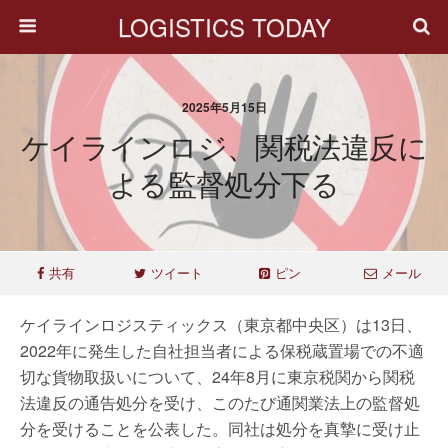
LOGISTICS TODAY
2025年5月15日
ケイラインロジ、関税法違反に
よる監督処分下る
共有
ツイート
ピン
メール
ケイラインロジスティックス（東京都中央区）は13日、
2022年に発生した自社担当者による保税蔵置場での不適
切な貨物取扱いについて、24年8月に東京税関から関税
法違反の通告処分を受け、このたび通関業法上の監督処
分を受けることを公表した。同社は処分を真摯に受け止