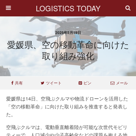
LOGISTICS TODAY
2025年5月19日
愛媛県、空の移動革命に向けた
取り組み強化
共有
ツイート
ピン
メール
愛媛県は14日、空飛ぶクルマや物流ドローンを活用した
「空の移動革命」に向けた取り組みを推進すると発表し
た。
空飛ぶクルマは、電動垂直離着陸が可能な次世代モビリ
ティーで、人口減少や少子高齢化などの課題を抱える地