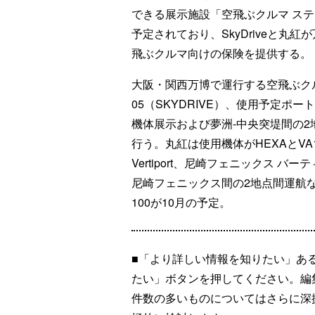
できる展示施設「空飛ぶクルマ ス
予定されており、SkyDriveと丸
飛ぶクルマ向けの保険を提供する。
大阪・関西万博で運行する空飛ぶクルマ
05（SKYDRIVE）、使用予定
機体展示および夢洲-中央突堤間の2
行う。丸紅は使用機体がHEXAとVA1
Vertiport、尼崎フェニックス 
尼崎フェニックス間の2地点間運航など
100が10月の予定。
■「より詳しい情報を知りたい」あ
たい」ボタンを押してください。編
件数の多いものについてはさらに深