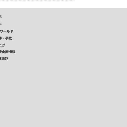
題
報
Pワールド
件・事故
上げ
着倉庫情報
速道路