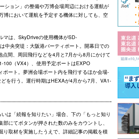
テーション」の整備や万博会場周辺における運航が
紅が万博において運航を予定する機体に対しても、空
は、SkyDriveの使用機体がSD-
ポートは中央突堤：大阪港バーティポート。開幕日での
地点間、周回飛行などを4月と7月から8月にかけて
-100（VX4）、使用予定ポートはEXPO
バーティポート。夢洲会場ポート内を飛行するほか会場-
を行う。運行時期はHEXAが4月から7月、VA1-
るいは「続報を知りたい」場合、下の「もっと知り
集部にてボタンが押された数のみをカウントし、
掘り取材を実施したうえで、詳細記事の掲載を積