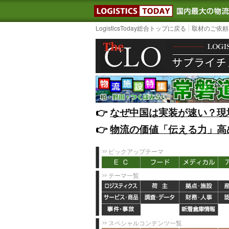
LOGISTIC
LogisticsToday総合トップに戻る
取材のご依頼
👉️
なぜ中国は実装が速い？現
👉️
物流の価値「伝える力」高
ピックアップテーマ
テーマ一覧
スペシャルコンテンツ一覧