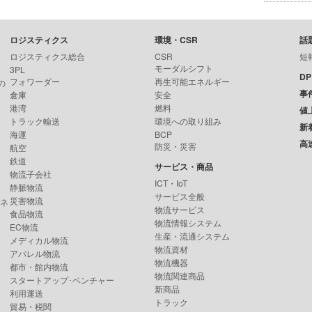
ロジスティクス
環境・CSR
話
ロジスティクス総合
CSR
短
モーダルシフト
3PL
D
フォワーダー
再生可能エネルギー
の
事
倉庫
安全
港湾
燃料
値
トラック輸送
環境への取り組み
新
海運
BCP
高
防災・災害
航空
鉄道
サービス・商品
物流子会社
ICT・IoT
静脈物流
サービス全般
災害物流
ンネ
物流サービス
食品物流
物流情報システム
EC物流
生産・流通システム
メディカル物流
物流資材
アパレル物流
物流機器
都市・館内物流
物流関連商品
スタートアップ･ベンチャー
新商品
利用運送
トラック
貿易・税関