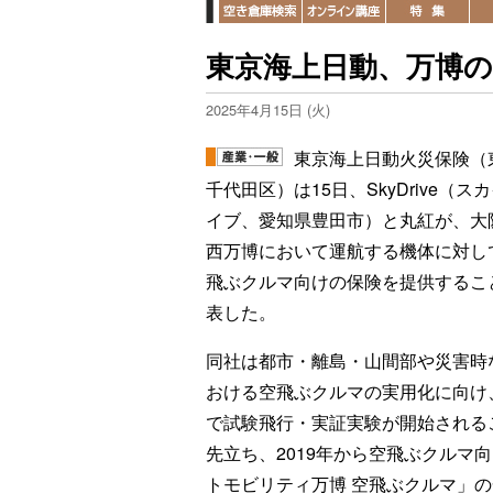
東京海上日動、万博
2025年4月15日 (火)
東京海上日動火災保険（
千代田区）は15日、SkyDrive（ス
イブ、愛知県豊田市）と丸紅が、大
西万博において運航する機体に対し
飛ぶクルマ向けの保険を提供するこ
表した。
同社は都市・離島・山間部や災害時
おける空飛ぶクルマの実用化に向け
で試験飛行・実証実験が開始される
先立ち、2019年から空飛ぶクルマ
トモビリティ万博 空飛ぶクルマ」