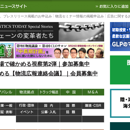
S TODAY｜国内最大の物流ニュースサイト
3PL, SCMなど国内外の最新の物流
、プレスリリース掲載のお申込み
物流セミナー情報の掲載申込み
広告に関する
場で確かめる視察第2弾｜参加募集中
める【物流広報連絡会議】｜会員募集中