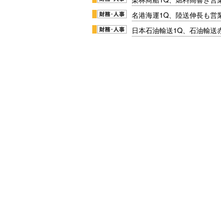
名港海運1Q、陸送伸長も営業
日本石油輸送1Q、石油輸送