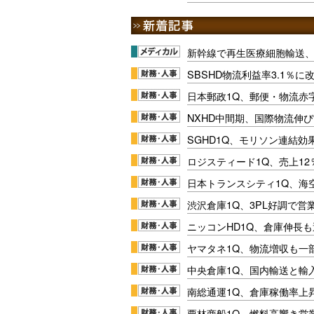
新幹線で再生医療細胞輸送
SBSHD物流利益率3.1％
日本郵政1Q、郵便・物流赤
NXHD中間期、国際物流伸び
SGHD1Q、モリソン連結効
ロジスティード1Q、売上1
日本トランスシティ1Q、海
渋沢倉庫1Q、3PL好調で営
ニッコンHD1Q、倉庫伸長
ヤマタネ1Q、物流増収も一
中央倉庫1Q、国内輸送と輸
南総通運1Q、倉庫稼働率上
栗林商船1Q、燃料高響き営