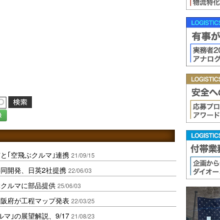
録
と｢空飛ぶクルマ｣連携
21/09/15
同開発、日英2社提携
22/06/03
ぶクルマに部品提供
25/06/03
大阪府が工程マップ発表
22/03/25
マ｣の展望解説、9/17
21/08/23