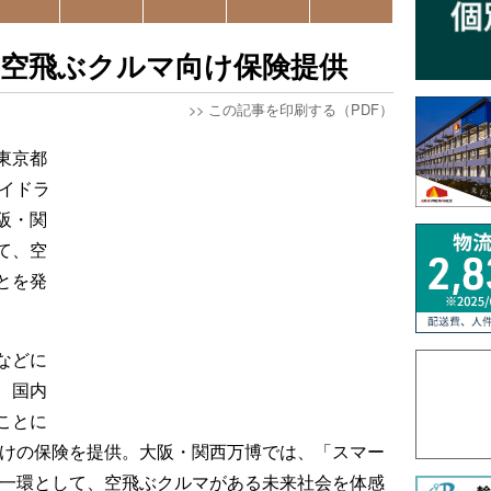
の空飛ぶクルマ向け保険提供
>>
この記事を印刷する（PDF）
東京都
カイドラ
阪・関
て、空
とを発
などに
、国内
ことに
向けの保険を提供。大阪・関西万博では、「スマー
の一環として、空飛ぶクルマがある未来社会を体感