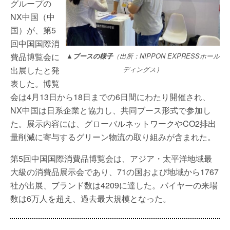
グループの
NX中国（中
国）が、第5
回中国国際消
費品博覧会に
▲ブースの様子
（出所：NIPPON EXPRESSホール
出展したと発
ディングス）
表した。博覧
会は4月13日から18日までの6日間にわたり開催され、
NX中国は日系企業と協力し、共同ブース形式で参加し
た。展示内容には、グローバルネットワークやCO2排出
量削減に寄与するグリーン物流の取り組みが含まれた。
第5回中国国際消費品博覧会は、アジア・太平洋地域最
大級の消費品展示会であり、71の国および地域から1767
社が出展、ブランド数は4209に達した。バイヤーの来場
数は6万人を超え、過去最大規模となった。