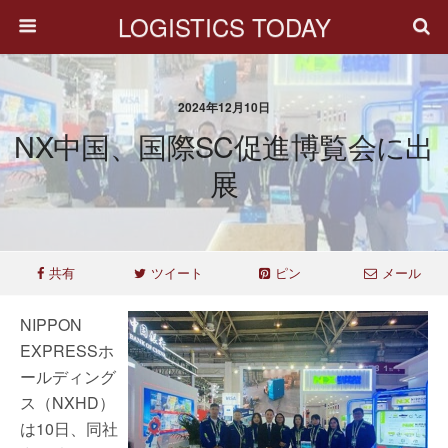
LOGISTICS TODAY
2024年12月10日
NX中国、国際SC促進博覧会に出
展
共有
ツイート
ピン
メール
NIPPON
EXPRESSホ
ールディング
ス（NXHD）
は10日、同社