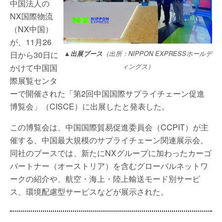
中国法人の
NX国際物流
（NX中国）
が、11月26
日から30日に
▲出展ブース
（出所：NIPPON EXPRESSホールデ
かけて中国国
ィングス）
際展覧センタ
ーで開催された「第2回中国国際サプライチェーン促進
博覧会」（CISCE）に出展したと発表した。
この博覧会は、中国国際貿易促進委員会（CCPIT）が主
催する、中国最大規模のサプライチェーン関連展示会。
同社のブースでは、新たにNXグループに加わったカーゴ
バートナー（オーストリア）を含むグローバルネットワ
ークの紹介や、航空・海上・陸上輸送モード別サービ
ス、環境配慮型サービスなどが展示された。