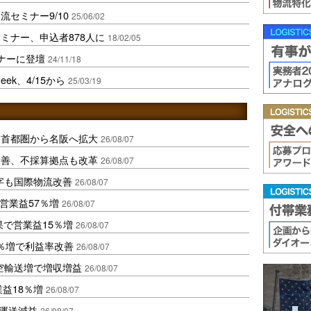
セミナー9/10
25/06/02
ミナー、申込者878人に
18/02/05
ナーに登壇
24/11/18
k、4/15から
25/03/19
、首都圏から名阪へ拡大
26/08/07
に改善、不採算拠点も改革
26/08/07
字も国際物流改善
26/08/07
営業益57％増
26/08/07
果で営業益15％増
26/08/07
2％増で利益率改善
26/08/07
空輸送増で増収増益
26/08/07
業益18％増
26/08/07
も運送減益
26/08/07