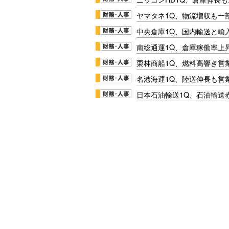
ヤマタネ1Q、物流増収も一
中央倉庫1Q、国内輸送と輸
南総通運1Q、倉庫稼働率上
栗林商船1Q、燃料高響き営
名港海運1Q、陸送伸長も営業
日本石油輸送1Q、石油輸送