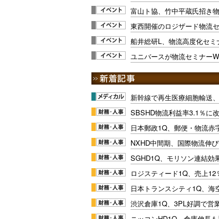
富山ト協、竹中平蔵氏招き物流
東西開催のロジザード物流セ
船井総研L、物流高度化セミ
ユニバースが物流セミナーWee
新幹線で再生医療細胞輸送
SBSHD物流利益率3.1％
日本郵政1Q、郵便・物流赤
NXHD中間期、国際物流伸び
SGHD1Q、モリソン連結効
ロジスティード1Q、売上1
日本トランスシティ1Q、海
渋沢倉庫1Q、3PL好調で営
ニッコンHD1Q、倉庫伸長