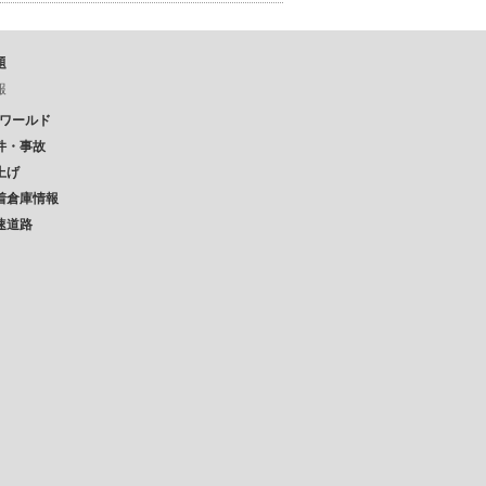
題
報
Pワールド
件・事故
上げ
着倉庫情報
速道路