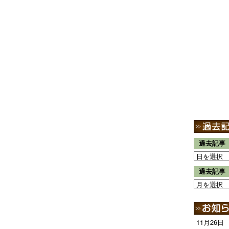
過去記事
過去記事
11月26日