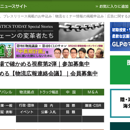
S TODAY｜国内最大の物流ニュースサイト
3PL, SCMなど国内外の最新の物流
、プレスリリース掲載のお申込み
物流セミナー情報の掲載申込み
広告に関する
場で確かめる視察第2弾｜参加募集中
める【物流広報連絡会議】｜会員募集中