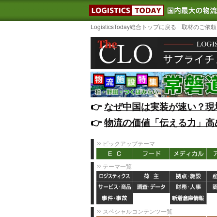
LOGISTIC
LogisticsToday総合トップに戻る
取材のご依頼
👉️
なぜ中国は実装が速い？現
👉️
物流の価値「伝える力」高
ピックアップテーマ
テーマ一覧
スペシャルコンテンツ一覧