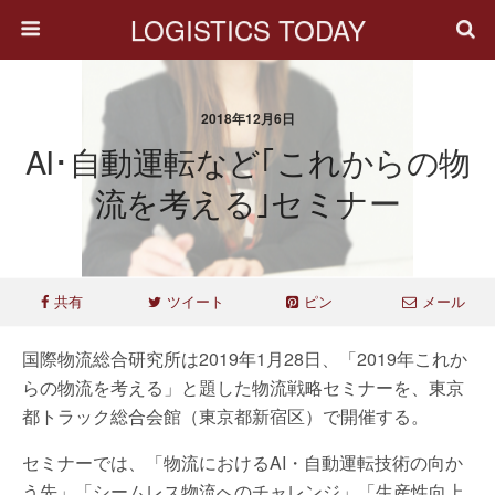
LOGISTICS TODAY
2018年12月6日
AI･自動運転など｢これからの物
流を考える｣セミナー
共有
ツイート
ピン
メール
国際物流総合研究所は2019年1月28日、「2019年これか
らの物流を考える」と題した物流戦略セミナーを、東京
都トラック総合会館（東京都新宿区）で開催する。
セミナーでは、「物流におけるAI・自動運転技術の向か
う先」「シームレス物流へのチャレンジ」「生産性向上