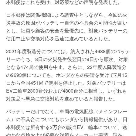
本郵便はこれを受け、対応策などの声明を発表した。
日本郵便は関係機関による調査中としながら、今回の火
災事故の原因がバッテリー自体の不具合の可能性が高い
とし、社員や顧客の安全を最優先に、対象バッテリーの
使用中止や交換対応を迅速に進めているとした。
2021年度製造分については、納入された4688個のバッテ
リーのうち、8日の火災発生後翌日の9日から順次、対象
となる174局で使用を中止。さらに、22年度以降製造分
の9693個についても、ホンダからの要請を受けて7月15
日から全国451局で使用を停止した。対象バッテリーは
EV二輪車2300台分および4800台分に相当し、いずれも
対策品へ早急に交換対応を進めていると報告した。
バッテリーだけでなく、車両の電気配線（メインフレー
ム）の不具合についてもホンダから情報提供があり、日
本郵便では所有する2万台の該当EV二輪車について、速
やかな点検および必要な対策をメーカーに要請。現在、