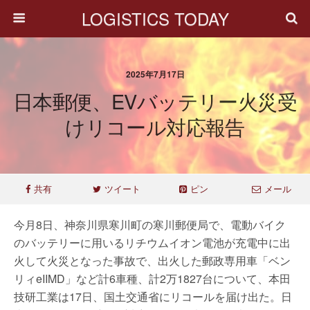
LOGISTICS TODAY
2025年7月17日
日本郵便、EVバッテリー火災受
けリコール対応報告
共有
ツイート
ピン
メール
今月8日、神奈川県寒川町の寒川郵便局で、電動バイク
のバッテリーに用いるリチウムイオン電池が充電中に出
火して火災となった事故で、出火した郵政専用車「ベン
リィeIIMD」など計6車種、計2万1827台について、本田
技研工業は17日、国土交通省にリコールを届け出た。日