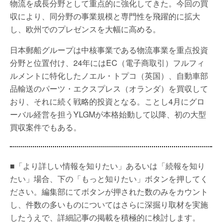
物流を成長分野として重点的に強化してきた。今回の買
収により、同分野の事業規模と専門性を飛躍的に拡大
し、欧州でのプレゼンスを大幅に高める。
日本郵船グループは中核事業である物流事業を重点投資
分野と位置付け、24年にはEC（電子商取引）フルフィ
ルメントに特化したノエル・トプコ（英国）、自動車部
品輸送のパーツ・エクスプレス（オランダ）を買収して
おり、それに続く戦略的投資となる。ことし4月にグロ
ーバル経営を担うYLGMが本格始動して以降、初の大型
買収案件でもある。
■「より詳しい情報を知りたい」あるいは「続報を知り
たい」場合、下の「もっと知りたい」ボタンを押してく
ださい。編集部にてボタンが押された数のみをカウント
し、件数の多いものについてはさらに深掘り取材を実施
したうえで、詳細記事の掲載を積極的に検討します。