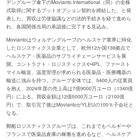
デングループ傘下のMovianto International（同）の全株
式取得に関するプットオプション契約を締結した、と発
表した。買収は労使協議などの法的手続きを経て進めら
れ、各国関係当局の承認後に完了する見込み。
Moviantoはウォルデングループのヘルスケア業界に特化
したロジスティクス企業として、欧州12か国138拠点で
ヘルスケア・医薬品のサプライチェーンサービスを展
開。コントラクト・ロジスティクスや4PL、ファースト
マイル輸送、温度管理が求められる医薬品・医療機器の
輸送に強みを持つ。グループ全体では、5400人の従業員
を抱え、2024年度の売上高は7億9000万ユーロ（1340億
円）に上る。買収金額は12億5000万ユーロ（2100億
円）で、取引完了後はMoviantoがYLEUの100％子会社と
なる。
郵船ロジスティクスグループは、これまでもベルギーや
フランスで医薬品倉庫の稼働を進めるなど、ヘルスケア