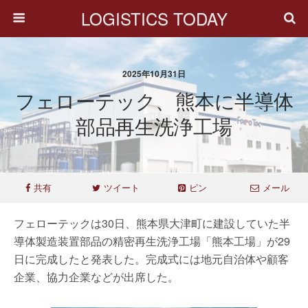
LOGISTICS TODAY
2025年10月31日
フェローテック、熊本に半導体
部品再生洗浄工場
共有
ツイート
ピン
メール
フェローテックは30日、熊本県大津町に建設していた半
導体製造装置部品の精密再生洗浄工場「熊本工場」が29
日に完成したと発表した。完成式には地元自治体や顧客
企業、協力企業などが出席した。