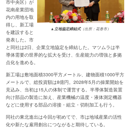
市中央区）が
花南産業団地
内の用地を取
得し、新工場
▲立地協定締結式
（出所：花巻市）
を建設すると
発表した。市
と同社は2日、企業立地協定を締結した。マツムラは半
導体需要の世界的な拡大を受け、生産能力の増強と多拠
点化を進める。
新工場は敷地面積3300平方メートル、建物面積1000平方
メートルで、総投資額は8億円。2028年5月の操業開始を
見込み、当初は15人の体制で運営する。半導体製造装置
向け部品の製造に加え、産業機械の温度・液体測定機器
などに使用する部品の溶接・組立・切削加工も行う。
同社の東北進出は今回が初めてで、市は地域産業の活性
化や新たな雇用創出につながると期待している。