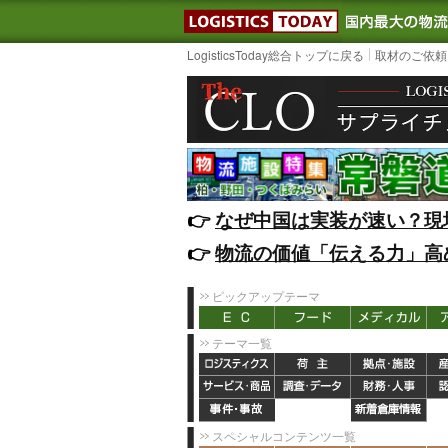
LOGISTIC
LogisticsToday総合トップに戻る
取材のご依頼
👉️
なぜ中国は実装が速い？現
👉️
物流の価値「伝える力」高
ピックアップテーマ
テーマ一覧
スペシャルコンテンツ一覧