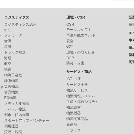
ロジスティクス
環境・CSR
話
ロジスティクス総合
CSR
短
モーダルシフト
3PL
D
フォワーダー
再生可能エネルギー
の
事
倉庫
安全
港湾
燃料
値
トラック輸送
環境への取り組み
新
海運
BCP
高
防災・災害
航空
鉄道
サービス・商品
物流子会社
ICT・IoT
静脈物流
サービス全般
災害物流
ンネ
物流サービス
食品物流
物流情報システム
EC物流
生産・流通システム
メディカル物流
物流資材
アパレル物流
物流機器
都市・館内物流
物流関連商品
スタートアップ･ベンチャー
新商品
利用運送
トラック
貿易・税関