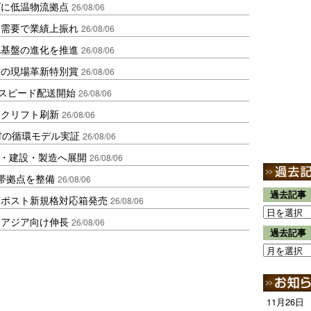
ダに低温物流拠点
26/08/06
送需要で業績上振れ
26/08/06
流基盤の進化を推進
26/08/06
賞の現場革新特別賞
26/08/06
しスピード配送開始
26/08/06
ークリフト刷新
26/08/06
材の循環モデル実証
26/08/06
物流・建設・製造へ展開
26/08/06
帯拠点を整備
26/08/06
過去記事
クポスト新規格対応箱発売
26/08/06
・アジア向け伸長
26/08/06
過去記事
11月26日