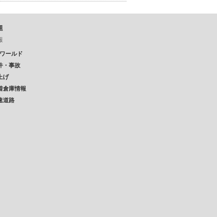
題
報
Pワールド
件・事故
上げ
着倉庫情報
速道路