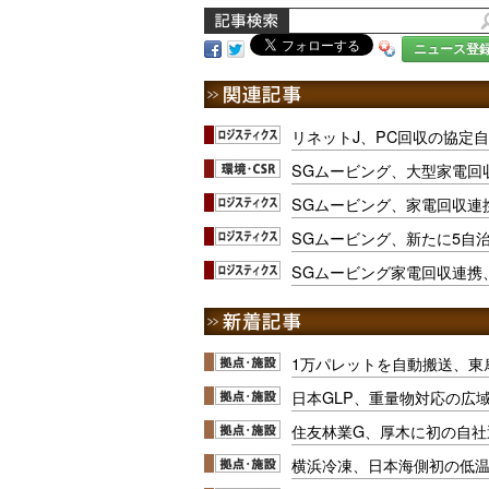
ニュース登
リネットJ、PC回収の協定自
SGムービング、大型家電回収
SGムービング、家電回収連携
SGムービング、新たに5自
SGムービング家電回収連携、
1万パレットを自動搬送、東
日本GLP、重量物対応の広
住友林業G、厚木に初の自社
横浜冷凍、日本海側初の低