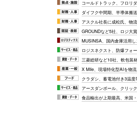
コールドトラック、フロリ
ダイフク中間期、半導体搬
アスクル社長に成松氏、物
GROUNDなど5社、ロジ大
MUSINSA、国内倉庫活用
ロジスネクスト、防爆フォ
三菱総研など10社、軟包装
X Mile、現場特化型AIを
クラダシ、蓄電池付き3温度
アースダンボール、クリッ
食品輸出が上期最高、米国