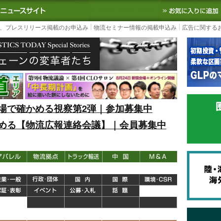
S TODAY｜国内最大の物流ニュースサイト
3PL, SCMなど国内外の最新の物流
、プレスリリース掲載のお申込み
物流セミナー情報の掲載申込み
広告に関する
場で確かめる視察第2弾｜参加募集中
める【物流広報連絡会議】｜会員募集中