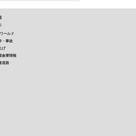
題
報
Pワールド
件・事故
上げ
着倉庫情報
速道路