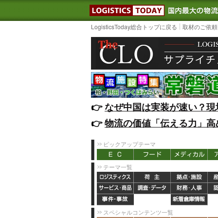
LOGISTIC
LogisticsToday総合トップに戻る
取材のご依頼
👉️
なぜ中国は実装が速い？現
👉️
物流の価値「伝える力」高
ピックアップテーマ
テーマ一覧
スペシャルコンテンツ一覧