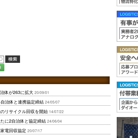
録
治体が263に拡大
20/09/01
4自治体と連携協定締結
24/05/07
電のリサイクル回収を開始
14/07/22
新たに2自治体と協定締結
24/06/04
と家電回収協定
20/07/17