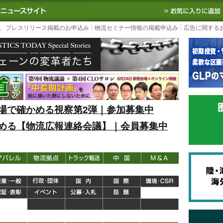
S TODAY｜国内最大の物流ニュースサイト
3PL, SCMなど国内外の最新の物流
、プレスリリース掲載のお申込み
物流セミナー情報の掲載申込み
広告に関する
場で確かめる視察第2弾｜参加募集中
める【物流広報連絡会議】｜会員募集中