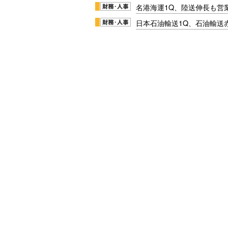
名港海運1Q、陸送伸長も営業
日本石油輸送1Q、石油輸送