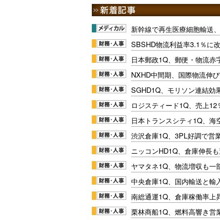
新幹線で再生医療細胞輸送
SBSHD物流利益率3.1％
日本郵政1Q、郵便・物流赤
NXHD中間期、国際物流伸び
SGHD1Q、モリソン連結効
ロジスティード1Q、売上1
日本トランスシティ1Q、海
渋沢倉庫1Q、3PL好調で営
ニッコンHD1Q、倉庫伸長
ヤマタネ1Q、物流増収も一
中央倉庫1Q、国内輸送と輸
南総通運1Q、倉庫稼働率上
栗林商船1Q、燃料高響き営