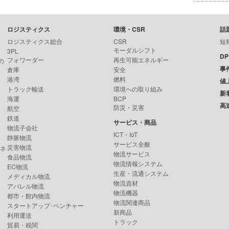
ロジスティクス
環境・CSR
話
ロジスティクス総合
CSR
短
モーダルシフト
3PL
D
フォワーダー
再生可能エネルギー
の
事
倉庫
安全
港湾
燃料
値
トラック輸送
環境への取り組み
新
海運
BCP
高
防災・災害
航空
鉄道
サービス・商品
物流子会社
ICT・IoT
静脈物流
サービス全般
災害物流
ンネ
物流サービス
食品物流
物流情報システム
EC物流
生産・流通システム
メディカル物流
物流資材
アパレル物流
物流機器
都市・館内物流
物流関連商品
スタートアップ･ベンチャー
新商品
利用運送
トラック
貿易・税関