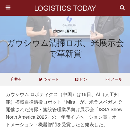
LOGISTICS TODAY
2026年5月18日
ガウシウム清掃ロボ、米展示会
で革新賞
共有
ツイート
ピン
メール
ガウシウム ロボティクス（中国）は15日、AI（人工知
能）搭載自律清掃ロボット「Mira」が、米ラスベガスで
開催された清掃・施設管理業界向け展示会「ISSA Show
North America 2025」の「年間イノベーション賞」オー
トメーション・機器部門を受賞したと発表した。