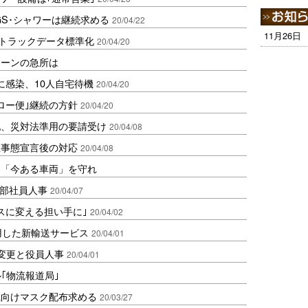
GS･シャワーは継続求める
20/04/22
11月26日
へトラックデータ標準化
20/04/20
ェーンの急所は
に感染、10人自宅待機
20/04/20
ロー便｣継続の方針
20/04/20
配、災対法準用の要請受け
20/04/08
急事態宣言後の対応
20/04/08
は「今ある車両」を守れ
幹部社員人事
20/04/07
スに変える担い手に｣
20/04/02
用した新輸送サービス
20/04/01
織変更と役員人事
20/04/01
ル｢物流報道局｣
職向けマスク配布求める
20/03/27