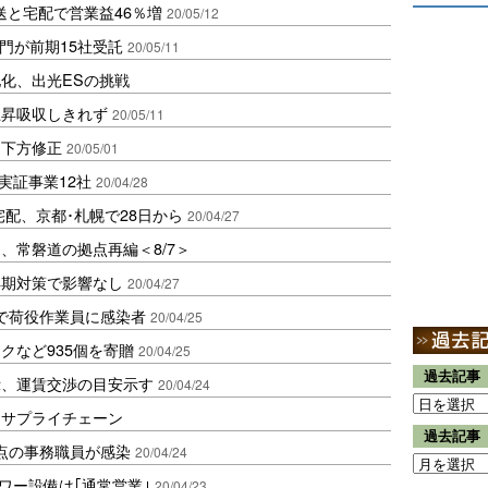
送と宅配で営業益46％増
20/05/12
門が前期15社受託
20/05/11
化、出光ESの挑戦
上昇吸収しきれず
20/05/11
を下方修正
20/05/01
実証事業12社
20/04/28
宅配、京都･札幌で28日から
20/04/27
、常磐道の拠点再編＜8/7＞
早期対策で影響なし
20/04/27
で荷役作業員に感染者
20/04/25
クなど935個を寄贈
20/04/25
過去記事
示、運賃交渉の目安示す
20/04/24
るサプライチェーン
過去記事
点の事務職員が感染
20/04/24
ワー設備は｢通常営業｣
20/04/23