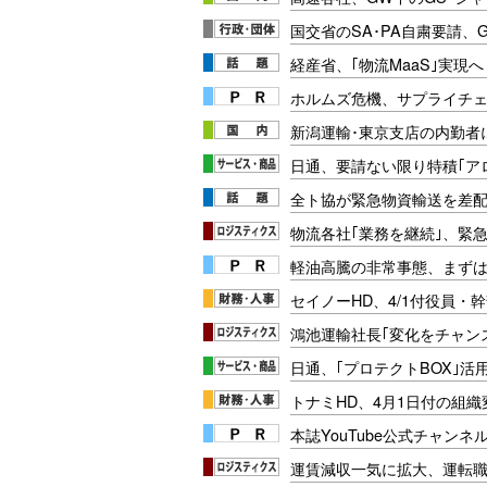
国交省のSA･PA自粛要請、
経産省、｢物流MaaS｣実現
ホルムズ危機、サプライチ
新潟運輸･東京支店の内勤者
日通、要請ない限り特積｢ア
全ト協が緊急物資輸送を差
物流各社｢業務を継続｣、緊
軽油高騰の非常事態、まず
セイノーHD、4/1付役員・
鴻池運輸社長｢変化をチャン
日通、｢プロテクトBOX｣活
トナミHD、4月1日付の組
本誌YouTube公式チャンネ
運賃減収一気に拡大、運転