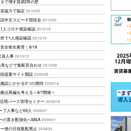
タで壊す貿易DXの壁
輸送協力で協定
20/10/20
本語作文スピーチ競技会
20/10/20
1人コロナ感染確認
20/10/19
所で1人感染確認
20/10/19
全衛生教育｜8/18
社員人事
20/10/12
奄美などで集配見合わせ
20/10/08
手段提案サイト開設
20/09/28
施設にかかる3つの期待
20/09/18
拠点再編を考える＜8/7開催＞
S活用バース管理セミナー
20/09/16
ープ人事など69人
20/09/07
ーの置き配強化へM&A
20/09/01
ロー便の日祝集配廃止
20/08/24