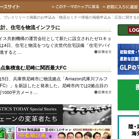
TODAY｜国内最大の物流ニュースサイト
3PL, SCMなど国内外の最新の物流ニュ
TOPに戻る
、プレスリリース掲載のお申込み
物流セミナー情報の掲載申込み
広告に関する
設計、住宅を物流インフラに
イス共創機構の運営会社として新たに設立されたゼロキョ
は4日、住宅と物流をつなぐ次世代住宅設備「住宅デバイ
進すると…
流拠点集積進む尼崎に関西最大FC
nは5日、兵庫県尼崎市に物流拠点「Amazon武庫川フルフ
FC）」を新設したと発表した。尼崎市内では2拠点目の
万1000平方メート…