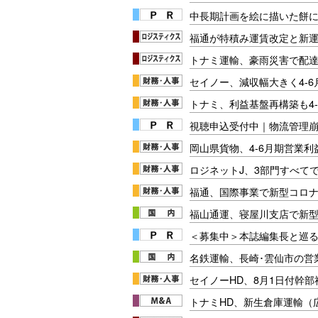
中長期計画を絵に描いた餅にし
福通が特積み運賃改定と新
トナミ運輸、豪雨災害で配達
セイノー、減収幅大きく4-6
トナミ、利益基盤再構築も4
視聴申込受付中｜物流管理
岡山県貨物、4-6月期営業利
ロジネットJ、3部門すべてで
福通、国際事業で新型コロナ
福山通運、寝屋川支店で新型
＜募集中＞本誌編集長と巡る
名鉄運輸、長崎･雲仙市の営
セイノーHD、8月1日付幹部
トナミHD、新生倉庫運輸（