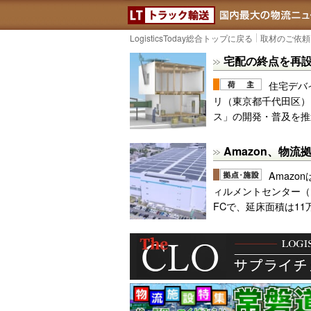
LOGISTICS 
LogisticsToday総合トップに戻る
取材のご依頼
宅配の終点を再
住宅デバ
リ（東京都千代田区）
ス」の開発・普及を推
Amazon、物
Amazo
ィルメントセンター（
FCで、延床面積は11