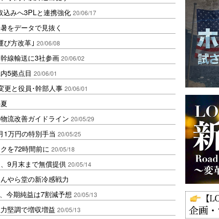
取込みへ3PLと連携強化
20/06/17
酷暑をデータで見抜く
運び方改革｣
20/06/08
幹線輸送に3社参画
20/06/02
内5拠点目
20/06/01
変更と役員･幹部人事
20/06/01
の夏
の物流改善ガイドライン
20/05/29
月1万円の特別手当
20/05/25
クを72時間前に
20/05/18
援、9月末まで無償提供
20/05/14
ほんやら堂の新冷感戦力
減、今期純益は7割減予想
20/05/13
主力堅調で増収増益
20/05/13