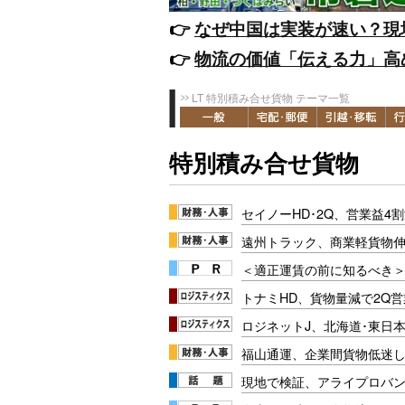
👉️
なぜ中国は実装が速い？現
👉️
物流の価値「伝える力」高
LT 特別積み合せ貨物 テーマ一覧
特別積み合せ貨物
セイノーHD･2Q、営業益4
遠州トラック、商業軽貨物伸
＜適正運賃の前に知るべき＞
トナミHD、貨物量減で2Q営
ロジネットJ、北海道･東日
福山通運、企業間貨物低迷
現地で検証、アライプロバン