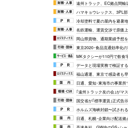
遠州トラック、EC拠点間輸
ハマキョウレックス、3PL部
冷却塗料で夏の屋内を避暑地
名鉄運輸、運賃交渉で原価
岡山県貨物、通期業績予想
東京2020･食品流通効率化の
MKタクシーが110円で飲食
データと現場実務で検証する
福山通運、東京で感染者も
日通、愛知･東海市の事業所
｢遠州トラック友の会｣がマス
国交省が｢標準運賃｣正式告
ホルムズ海峡封鎖〜試され
日通、札幌･企業向け配送拠
高速各社、GW中のGS･シャ