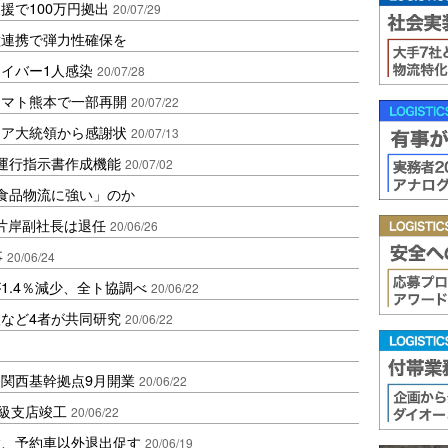
援で100万円拠出
20/07/29
種連携で弾力性確保を
イバー1人感染
20/07/28
ヤマト熊本で一部再開
20/07/22
ニア大統領から感謝状
20/07/13
に運行指示書作成機能
20/07/02
「食品物流に強い」のか
片岸副社長は退任
20/06/26
事
20/06/24
1.4％減少、全ト協調べ
20/06/22
など4者が共同研究
20/06/22
関西基幹拠点9月開業
20/06/22
2級支店竣工
20/06/22
験、予約車以外退出促す
20/06/19