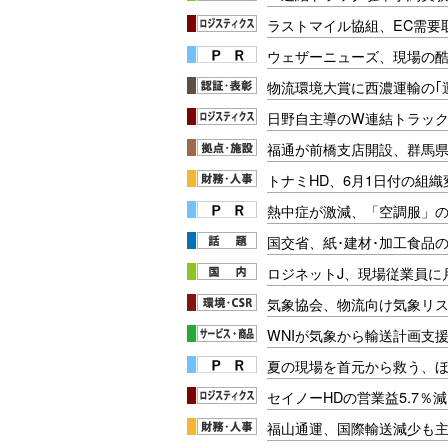
ラストマイル協組、EC需要
ウェザーニューズ、現場の
物流環境大賞に西濃運輸の｢
日野自主導のW連結トラック
福通が前橋支店開設、群馬県
トナミHD、6月1日付の組織
熱中症が激減、「空調服」
国交省、紙･建材･加工食品
ロジネットJ、現場従業員に
気象協会、物流向け気象リス
WNIが気象から輸送計画支
夏の現場を首元から救う、
セイノーHDの営業益5.7％
福山通運、国際輸送減少も