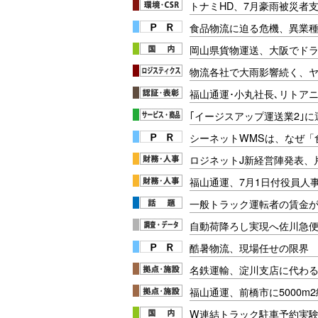
トナミHD、7月豪雨被災者支
食品物流に迫る危機、異業
岡山県貨物運送、大阪でドラ
物流各社で大雨影響続く、
福山通運･小丸社長､リトア
｢イージスアップ運送業2｣
シーネットWMSは、なぜ
ロジネットJ新経営陣発表、
福山通運、7月1日付役員人
一般トラック運転者の賃金が
自動荷降ろし実現へ佐川急便
酷暑物流、現場任せの限界
名鉄運輸、淀川支店に代わる
福山通運、前橋市に5000m
W連結トラック駐車予約実