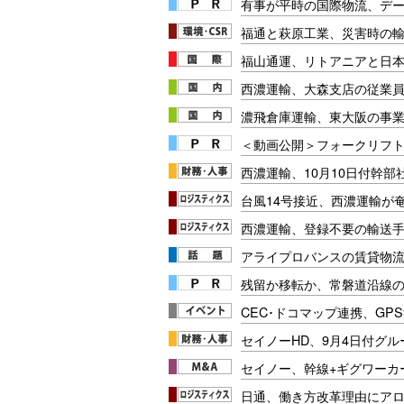
有事が平時の国際物流、デー
福通と萩原工業、災害時の
福山通運、リトアニアと日
西濃運輸、大森支店の従業員
濃飛倉庫運輸、東大阪の事業
＜動画公開＞フォークリフト安
西濃運輸、10月10日付幹部
台風14号接近、西濃運輸が
西濃運輸、登録不要の輸送
アライプロバンスの賃貸物流
残留か移転か、常磐道沿線の
CEC･ドコマップ連携、GP
セイノーHD、9月4日付グル
セイノー、幹線+ギグワーカ
日通、働き方改革理由にア