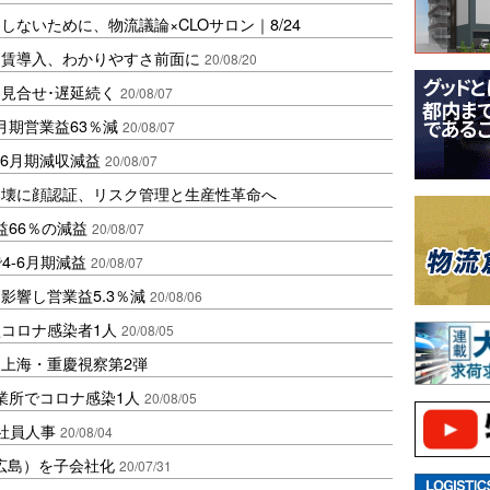
ないために、物流議論×CLOサロン｜8/24
運賃導入、わかりやすさ前面に
20/08/20
見合せ･遅延続く
20/08/07
月期営業益63％減
20/08/07
-6月期減収減益
20/08/07
崩壊に顔認証、リスク管理と生産性革命へ
益66％の減益
20/08/07
4-6月期減益
20/08/07
影響し営業益5.3％減
20/08/06
コロナ感染者1人
20/08/05
上海・重慶視察第2弾
業所でコロナ感染1人
20/08/05
社員人事
20/08/04
広島）を子会社化
20/07/31