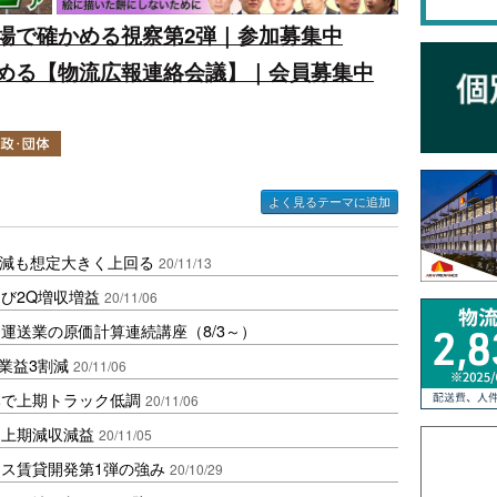
場で確かめる視察第2弾｜参加募集中
める【物流広報連絡会議】｜会員募集中
よく見るテーマに追加
割減も想定大きく上回る
20/11/13
び2Q増収増益
20/11/06
運送業の原価計算連続講座（8/3～）
業益3割減
20/11/06
本で上期トラック低調
20/11/06
し上期減収減益
20/11/05
ス賃貸開発第1弾の強み
20/10/29