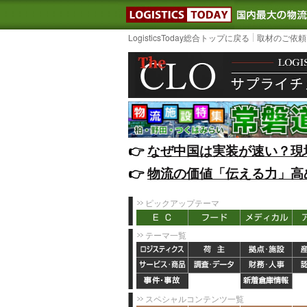
LOGISTIC
LogisticsToday総合トップに戻る
取材のご依頼
👉️
なぜ中国は実装が速い？現
👉️
物流の価値「伝える力」高
ピックアップテーマ
テーマ一覧
スペシャルコンテンツ一覧