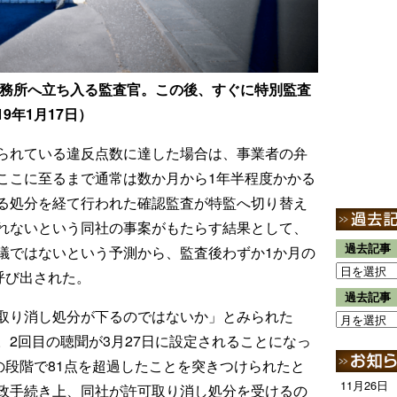
務所へ立ち入る監査官。この後、すぐに特別監査
9年1月17日）
られている違反点数に達した場合は、事業者の弁
ここに至るまで通常は数か月から1年半程度かかる
る処分を経て行われた確認監査が特監へ切り替え
れないという同社の事案がもたらす結果として、
過去記事
議ではないという予測から、監査後わずか1か月の
呼び出された。
過去記事
取り消し処分が下るのではないか」とみられた
2回目の聴聞が3月27日に設定されることになっ
の段階で81点を超過したことを突きつけられたと
11月26日
政手続き上、同社が許可取り消し処分を受けるの