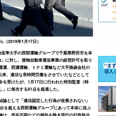
（2019年1月17日）
輸送準大手の西部運輸グループで千葉県野田市を本
輸」に対し、貨物自動車運送事業の経営許可を取り
通運、西濃運輸、トナミ運輸など大手路線会社の
月以来、違法な長時間労働をさせていたなどとして
令を受けたが、1月17日に行われた特別監査（特
し」に相当する81点を超過した。
結論として「違法認定した行為が改善されない」
0台を超える西部運輸グループにあって本体に並ぶ
輸は、所在不明などの例外を除き現行の行政処分