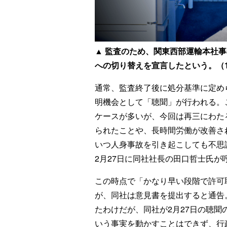
▲
監査のため、関東西部運輸本社事
への切り替えを宣言したという。（1
通常、監査終了後に処分基準に定め
明機会として「聴聞」が行われる。
ケースが多いが、今回は再三にわた
られたことや、長時間労働が改善さ
いつ人身事故を引き起こしても不思
2月27日に同社社長の田口哲士氏が
この時点で「かなり早い段階で許可
が、同社は意見書を提出すると通告。
たわけだが、同社が2月27日の聴聞
いう事実を動かすことはできず、行