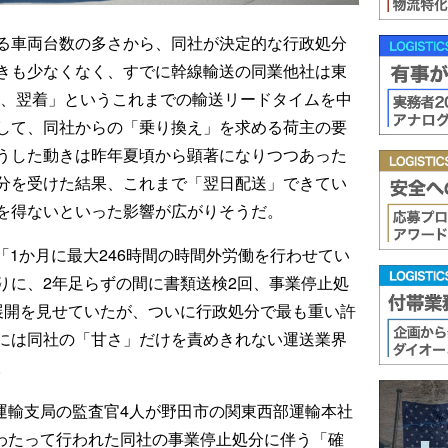
る車両台数の多さから、同社が決定的な行政処分
きも少なくなく、すでに幹線輸送の同業他社は東
み、翌着」というこれまでの輸送リードタイムを中
して、同社からの「乗り換え」を求める荷主の要
うした動きは昨年夏頃から顕著になりつつあった
分を受けた結果、これまで「翌日配送」できてい
を得ないといった影響が広がりそうだ。
に「1か月に最大246時間の時間外労働を行わせてい
りに、2年足らずの間に書類送検2回、事業停止処
展開を見せていたが、ついに行政処分で最も重い許
には同社の「甘さ」だけを責めきれない運送業界
。
葉運輸支局の監査官4人が野田市の関東西部運輸本社
にわたって行われた同社の事業停止処分に伴う「確