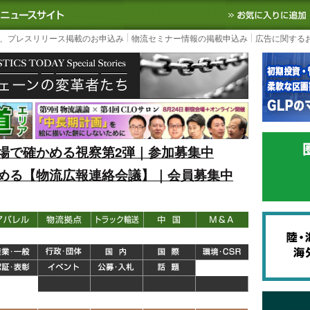
S TODAY｜国内最大の物流ニュースサイト
3PL, SCMなど国内外の最新の物流
、プレスリリース掲載のお申込み
物流セミナー情報の掲載申込み
広告に関する
場で確かめる視察第2弾｜参加募集中
める【物流広報連絡会議】｜会員募集中