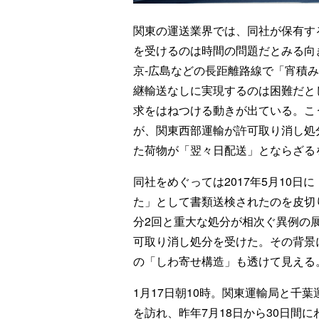
関東の運送業界では、同社が保有す
を受けるのは時間の問題だとみる向
京-広島などの長距離路線で「宵積
継輸送なしに実現するのは困難だと
求をはねつける動きが出ている。こ
が、関東西部運輸が許可取り消し処
た荷物が「翌々日配送」とならざる
同社をめぐっては2017年5月10日
た」として書類送検されたのを皮切
分2回と重大な処分が相次ぐ異例の
可取り消し処分を受けた。その背景
の「しわ寄せ構造」も透けて見える
1月17日朝10時。関東運輸局と千
を訪れ、昨年7月18日から30日間