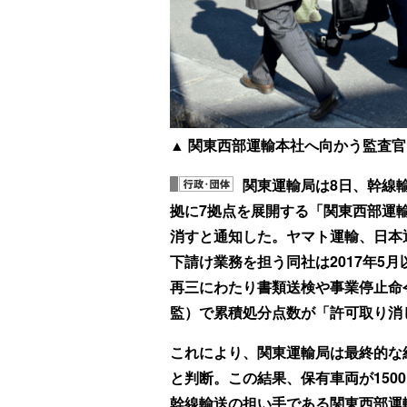
▲
関東西部運輸本社へ向かう監査官ら
関東運輸局は8日、幹線
拠に7拠点を展開する「関東西部運
消すと通知した。ヤマト運輸、日本
下請け業務を担う同社は2017年5
再三にわたり書類送検や事業停止命
監）で累積処分点数が「許可取り消
これにより、関東運輸局は最終的な
と判断。この結果、保有車両が150
幹線輸送の担い手である関東西部運