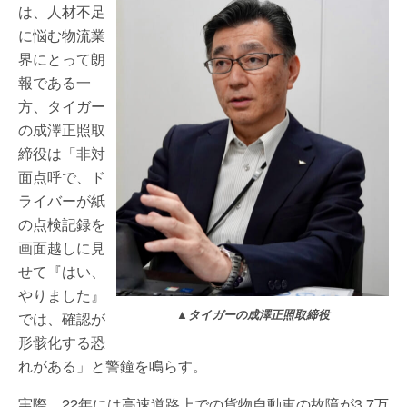
は、人材不足
に悩む物流業
界にとって朗
報である一
方、タイガー
の成澤正照取
締役は「非対
面点呼で、ド
ライバーが紙
の点検記録を
画面越しに見
せて『はい、
やりました』
▲
タイガーの成澤正照取締役
では、確認が
形骸化する恐
れがある」と警鐘を鳴らす。
実際、22年には高速道路上での貨物自動車の故障が3.7万