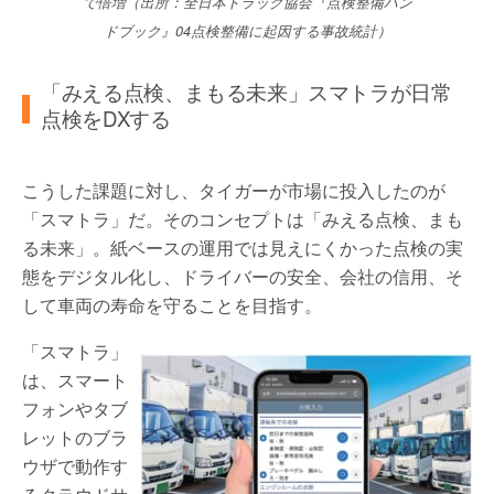
で倍増（出所：全日本トラック協会『点検整備ハン
ドブック』04点検整備に起因する事故統計）
「みえる点検、まもる未来」スマトラが日常
点検をDXする
こうした課題に対し、タイガーが市場に投入したのが
「スマトラ」だ。そのコンセプトは「みえる点検、まも
る未来」。紙ベースの運用では見えにくかった点検の実
態をデジタル化し、ドライバーの安全、会社の信用、そ
して車両の寿命を守ることを目指す。
「スマトラ」
は、スマート
フォンやタブ
レットのブラ
ウザで動作す