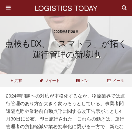
LOGISTICS TODAY
2025年5月28日
点検もDX、「スマトラ」が拓く
運行管理の新境地
共有
ツイート
ピン
メール
2024年問題への対応が本格化するなか、物流業界では運
行管理のあり方が大きく変わろうとしている。事業者間
遠隔点呼や業務前自動点呼に関する改正告示がことし4
月30日に公布、即日施行された。これらの動きは、運行
管理者の負担軽減や業務効率化に繋がる一方で、新たな