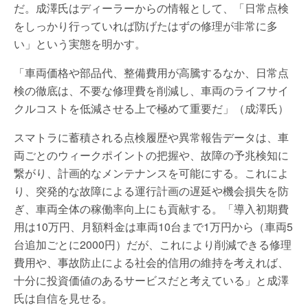
だ。成澤氏はディーラーからの情報として、「日常点検
をしっかり行っていれば防げたはずの修理が非常に多
い」という実態を明かす。
「車両価格や部品代、整備費用が高騰するなか、日常点
検の徹底は、不要な修理費を削減し、車両のライフサイ
クルコストを低減させる上で極めて重要だ」（成澤氏）
スマトラに蓄積される点検履歴や異常報告データは、車
両ごとのウィークポイントの把握や、故障の予兆検知に
繋がり、計画的なメンテナンスを可能にする。これによ
り、突発的な故障による運行計画の遅延や機会損失を防
ぎ、車両全体の稼働率向上にも貢献する。「導入初期費
用は10万円、月額料金は車両10台まで1万円から（車両5
台追加ごとに2000円）だが、これにより削減できる修理
費用や、事故防止による社会的信用の維持を考えれば、
十分に投資価値のあるサービスだと考えている」と成澤
氏は自信を見せる。