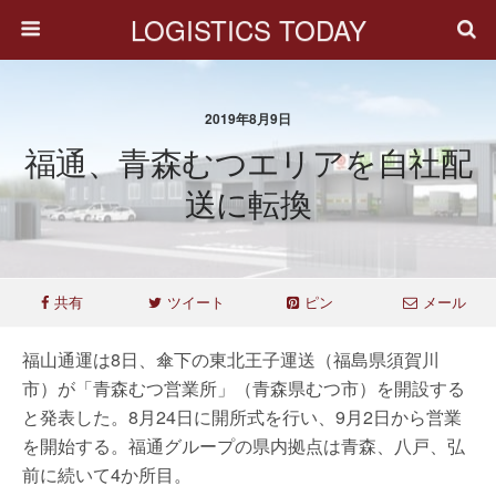
LOGISTICS TODAY
2019年8月9日
福通、青森むつエリアを自社配
送に転換
共有
ツイート
ピン
メール
福山通運は8日、傘下の東北王子運送（福島県須賀川
市）が「青森むつ営業所」（青森県むつ市）を開設する
と発表した。8月24日に開所式を行い、9月2日から営業
を開始する。福通グループの県内拠点は青森、八戸、弘
前に続いて4か所目。