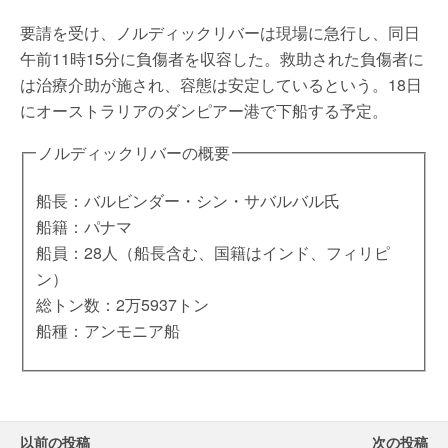
要請を受け、ノルディックリバーは現場に急行し、同日
午前11時15分に負傷者を収容した。救助された負傷者に
は治療介助が施され、容態は安定しているという。18日
にオーストラリアのダンピアー港で下船する予定。
ノルディックリバーの概要
船長：バルビンダー・シン・サバルバル氏
船籍：パナマ
船員：28人（船長含む、国籍はインド、フィリピ
ン）
総トン数：2万5937トン
船種：アンモニア船
以前の投稿
次の投稿