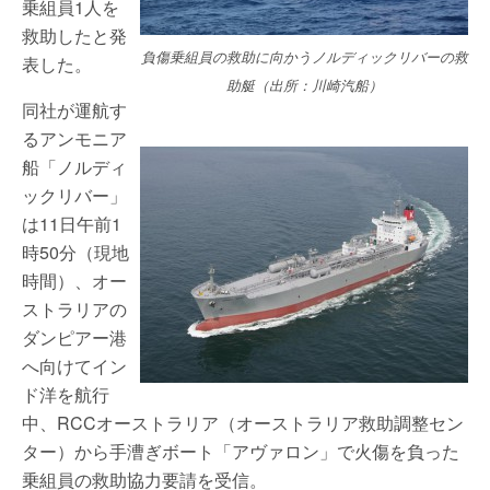
乗組員1人を
救助したと発
負傷乗組員の救助に向かうノルディックリバーの救
表した。
助艇（出所：川崎汽船）
同社が運航す
るアンモニア
船「ノルディ
ックリバー」
は11日午前1
時50分（現地
時間）、オー
ストラリアの
ダンピアー港
へ向けてイン
ド洋を航行
中、RCCオーストラリア（オーストラリア救助調整セン
ター）から手漕ぎボート「アヴァロン」で火傷を負った
乗組員の救助協力要請を受信。