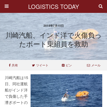
LOGISTICS TODAY
2014年7月15日
川崎汽船、インド洋で火傷負っ
たボート乗組員を救助
共有
ツイート
ピン
メール
川崎汽船は15
日、同社運航
船がインド洋
で負傷した手
漕ぎボートの