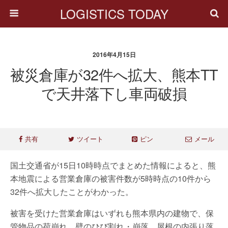
LOGISTICS TODAY
2016年4月15日
被災倉庫が32件へ拡大、熊本TT
で天井落下し車両破損
共有
ツイート
ピン
メール
国土交通省が15日10時時点でまとめた情報によると、熊
本地震による営業倉庫の被害件数が5時時点の10件から
32件へ拡大したことがわかった。
被害を受けた営業倉庫はいずれも熊本県内の建物で、保
管物品の荷崩れ、壁のひび割れ・崩落、屋根の内張り落