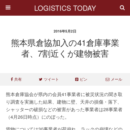
LOGISTICS TODAY
2016年5月2日
熊本県倉協加入の41倉庫事業
者、7割近くが建物被害
共有
ツイート
ピン
メール
熊本倉庫協会が県内の会員41事業者に被災状況の聞き取
り調査を実施した結果、建物に壁、天井の損傷・落下、
シャッターの破損などの被害があった事業者は28事業者
（4月26日時点）にのぼった。
貨物については30事業者が荷崩れ、ラックの崩壊などの