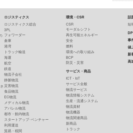
ロジスティクス
環境・CSR
話
ロジスティクス総合
CSR
短
モーダルシフト
3PL
D
フォワーダー
再生可能エネルギー
の
事
倉庫
安全
港湾
燃料
値
トラック輸送
環境への取り組み
新
海運
BCP
高
防災・災害
航空
鉄道
サービス・商品
物流子会社
ICT・IoT
静脈物流
サービス全般
災害物流
ンネ
物流サービス
食品物流
物流情報システム
EC物流
生産・流通システム
メディカル物流
物流資材
アパレル物流
物流機器
都市・館内物流
物流関連商品
スタートアップ･ベンチャー
新商品
利用運送
トラック
貿易・税関