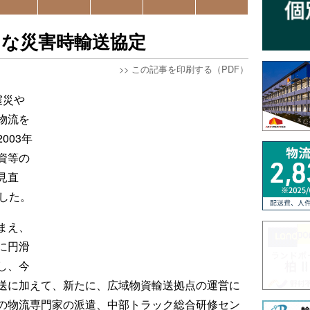
たな災害時輸送協定
>>
この記事を印刷する（PDF）
震災や
物流を
003年
資等の
見直
した。
まえ、
に円滑
し、今
送に加えて、新たに、広域物資輸送拠点の運営に
の物流専門家の派遣、中部トラック総合研修セン