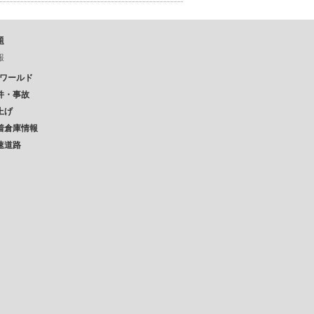
題
報
Pワールド
件・事故
上げ
着倉庫情報
速道路