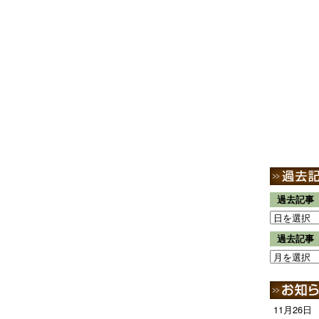
過去記事
過去記事
11月26日