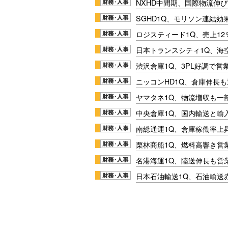
NXHD中間期、国際物流伸び
SGHD1Q、モリソン連結効
ロジスティード1Q、売上1
日本トランスシティ1Q、海
渋沢倉庫1Q、3PL好調で営
ニッコンHD1Q、倉庫伸長
ヤマタネ1Q、物流増収も一
中央倉庫1Q、国内輸送と輸
南総通運1Q、倉庫稼働率上
栗林商船1Q、燃料高響き営
名港海運1Q、陸送伸長も営業
日本石油輸送1Q、石油輸送