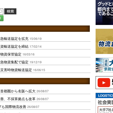
録
緊急輸送協定を拡充
15/06/19
物資輸送協定を締結
17/02/14
時物資保管協定
16/03/16
緊急物資集配で協定
19/12/19
と災害時物資輸送協定
16/06/15
、首都圏から名阪へ拡大
26/08/07
に改善、不採算拠点も改革
26/08/07
字も国際物流改善
26/08/07