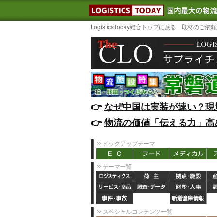
LOGISTIC
LogisticsToday総合トップに戻る
取材のご依頼
👉️
なぜ中国は実装が速い？現
👉️
物流の価値「伝える力」高
ピックアップテーマ
テーマ一覧
スペシャルコンテンツ一覧