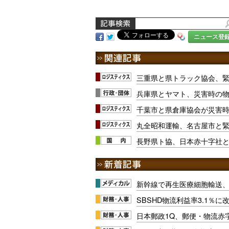
ニュース登
三重県と県トラック協会、
兵庫県とヤマト、災害時の
千葉市と県倉庫協会が災害
丸全昭和運輸、名古屋市と
長野県ト協、日本赤十字社
新幹線で再生医療細胞輸送
SBSHD物流利益率3.1％
日本郵政1Q、郵便・物流赤