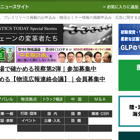
S TODAY｜国内最大の物流ニュースサイト
3PL, SCMなど国内外の最新の物流
、プレスリリース掲載のお申込み
物流セミナー情報の掲載申込み
広告に関する
場で確かめる視察第2弾｜参加募集中
める【物流広報連絡会議】｜会員募集中