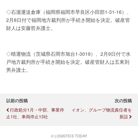
◇石瀧運送倉庫（福岡県福岡市早良区小田部1-31-16）、
2月8日付で福岡地方裁判所が手続き開始を決定。破産管
財人は安藤哲弁護士。
◇晴運物流（茨城県石岡市旭台1-3019）、2月9日付で水
戸地方裁判所が手続き開始を決定。破産管財人は五來則
男弁護士。
以前の投稿
次の投稿
行政処分1月・中部、事業停
イオン、グループ物流責任者を
止1社、車両停止13社
新設
© LOGISTICS TODAY